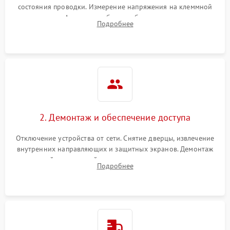
состояния проводки. Измерение напряжения на клеммной
колодке. Анализ жалоб на проблемы с нагревом,
Подробнее
конвекцией, панелью управления или блокировкой дверцы.
2. Демонтаж и обеспечение доступа
Отключение устройства от сети. Снятие дверцы, извлечение
внутренних направляющих и защитных экранов. Демонтаж
задней или верхней панели для прямого доступа к
Подробнее
нагревательным элементам, плате и вентиляторам.