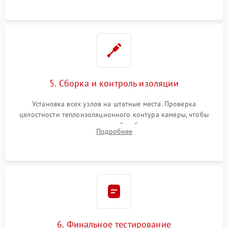
уплотнителя.
5. Сборка и контроль изоляции
Установка всех узлов на штатные места. Проверка
целостности теплоизоляционного контура камеры, чтобы
исключить перегрев кухонной мебели и потерю тепла.
Подробнее
Надежная фиксация клемм и сборка корпуса шкафа.
6. Финальное тестирование