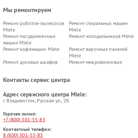
Мы ремонтируем
Ремонт роботов-пылесосов
Ремонт стиральных машин
Miele
Miele
Ремонт посудомоечных
Ремонт холодильников Miele
машин Miele
Ремонт кофемашин Miele
Ремонт варочных панелей
Miele
Ремонт духовых шкафов
Ремонт микроволновых
Miele
печей Miele
Ремонт парогенераторов
Ремонт вытяжек Miele
Контакты сервис центра
Miele
Ремонт гладильных систем
Ремонт вертикальных
Адрес сервисного центра Miele:
Miele
пылесосов Miele
г. Владивосток, Русская ул., 2К
Горячая линия:
+7 (800) 301-55-83
Контактный телефон:
8 (800) 301-55-83