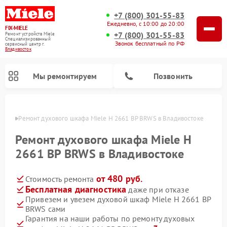
+7 (800) 301-55-83
Ежедневно, с 10:00 до 20:00
FIX-MIELE
+7 (800) 301-55-83
Ремонт устройств Miele
Специализированный
Звонок бесплатный по РФ
cервисный центр г.
Владивосток
Мы ремонтируем
Позвонить
стоке
Ремонт духового шкафа Miele H 2661 BP BRWS в Владивостоке
Ремонт духового шкафа Miele H
2661 BP BRWS в Владивостоке
от 480 руб.
Стоимость ремонта
Бесплатная диагностика
даже при отказе
Привезем и увезем духовой шкаф Miele H 2661 BP
BRWS сами
Ремонт вертикальных пылесосов Miele
Ремонт роботов-пылесосов Miele
Ремонт посудомоечных машин Miele
Ремонт микроволновых печей Miele
Ремонт стиральных машин Miele
Ремонт варочных панелей Miele
Ремонт гладильных систем Miele
Ремонт сушильных машин Miele
Гарантия на наши работы по ремонту духовых