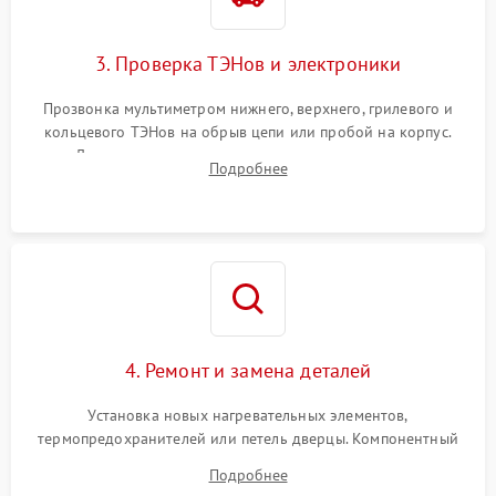
3. Проверка ТЭНов и электроники
Прозвонка мультиметром нижнего, верхнего, грилевого и
кольцевого ТЭНов на обрыв цепи или пробой на корпус.
Диагностика термостата, датчиков температуры,
Подробнее
переключателя режимов и мотора конвекции.
4. Ремонт и замена деталей
Установка новых нагревательных элементов,
термопредохранителей или петель дверцы. Компонентный
ремонт электронного модуля управления, замена
Подробнее
выгоревших реле, восстановление контактов и замена