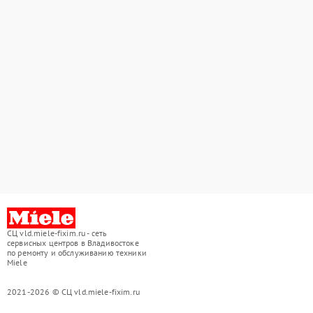
СЦ vld.miele-fixim.ru - сеть
сервисных центров в Владивостоке
по ремонту и обслуживанию техники
Miele
2021-2026 © СЦ vld.miele-fixim.ru