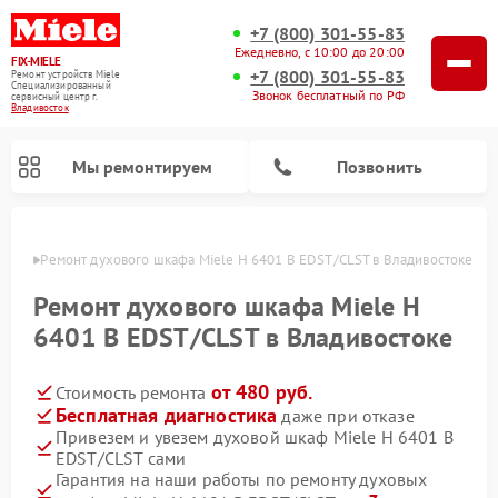
+7 (800) 301-55-83
Ежедневно, с 10:00 до 20:00
FIX-MIELE
+7 (800) 301-55-83
Ремонт устройств Miele
Специализированный
Звонок бесплатный по РФ
cервисный центр г.
Владивосток
Мы ремонтируем
Позвонить
стоке
Ремонт духового шкафа Miele H 6401 B EDST/CLST в Владивостоке
Ремонт духового шкафа Miele H
6401 B EDST/CLST в Владивостоке
от 480 руб.
Стоимость ремонта
Бесплатная диагностика
даже при отказе
Привезем и увезем духовой шкаф Miele H 6401 B
EDST/CLST сами
Ремонт вертикальных пылесосов Miele
Ремонт роботов-пылесосов Miele
Ремонт посудомоечных машин Miele
Ремонт микроволновых печей Miele
Ремонт стиральных машин Miele
Ремонт варочных панелей Miele
Ремонт гладильных систем Miele
Ремонт сушильных машин Miele
Гарантия на наши работы по ремонту духовых