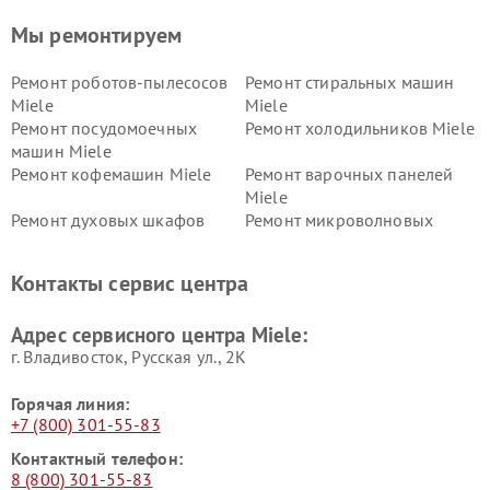
Мы ремонтируем
Ремонт роботов-пылесосов
Ремонт стиральных машин
Miele
Miele
Ремонт посудомоечных
Ремонт холодильников Miele
машин Miele
Ремонт кофемашин Miele
Ремонт варочных панелей
Miele
Ремонт духовых шкафов
Ремонт микроволновых
Miele
печей Miele
Ремонт парогенераторов
Ремонт вытяжек Miele
Контакты сервис центра
Miele
Ремонт гладильных систем
Ремонт вертикальных
Адрес сервисного центра Miele:
Miele
пылесосов Miele
г. Владивосток, Русская ул., 2К
Горячая линия:
+7 (800) 301-55-83
Контактный телефон:
8 (800) 301-55-83