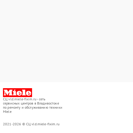
СЦ vld.miele-fixim.ru - сеть
сервисных центров в Владивостоке
по ремонту и обслуживанию техники
Miele
2021-2026 © СЦ vld.miele-fixim.ru