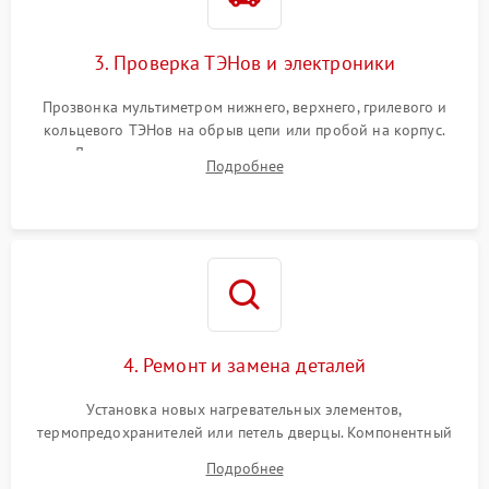
3. Проверка ТЭНов и электроники
Прозвонка мультиметром нижнего, верхнего, грилевого и
кольцевого ТЭНов на обрыв цепи или пробой на корпус.
Диагностика термостата, датчиков температуры,
Подробнее
переключателя режимов и мотора конвекции.
4. Ремонт и замена деталей
Установка новых нагревательных элементов,
термопредохранителей или петель дверцы. Компонентный
ремонт электронного модуля управления, замена
Подробнее
выгоревших реле, восстановление контактов и замена