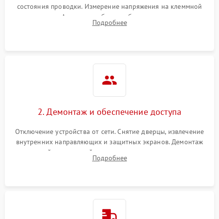
состояния проводки. Измерение напряжения на клеммной
колодке. Анализ жалоб на проблемы с нагревом,
Подробнее
конвекцией, панелью управления или блокировкой дверцы.
2. Демонтаж и обеспечение доступа
Отключение устройства от сети. Снятие дверцы, извлечение
внутренних направляющих и защитных экранов. Демонтаж
задней или верхней панели для прямого доступа к
Подробнее
нагревательным элементам, плате и вентиляторам.