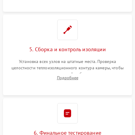
уплотнителя.
5. Сборка и контроль изоляции
Установка всех узлов на штатные места. Проверка
целостности теплоизоляционного контура камеры, чтобы
исключить перегрев кухонной мебели и потерю тепла.
Подробнее
Надежная фиксация клемм и сборка корпуса шкафа.
6. Финальное тестирование