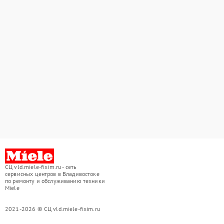
СЦ vld.miele-fixim.ru - сеть
сервисных центров в Владивостоке
по ремонту и обслуживанию техники
Miele
2021-2026 © СЦ vld.miele-fixim.ru