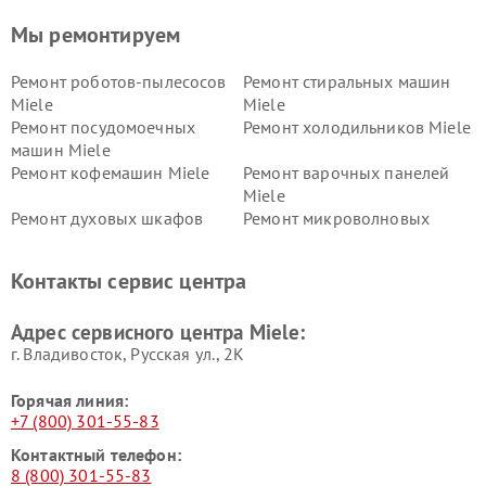
Мы ремонтируем
Ремонт роботов-пылесосов
Ремонт стиральных машин
Miele
Miele
Ремонт посудомоечных
Ремонт холодильников Miele
машин Miele
Ремонт кофемашин Miele
Ремонт варочных панелей
Miele
Ремонт духовых шкафов
Ремонт микроволновых
Miele
печей Miele
Ремонт парогенераторов
Ремонт вытяжек Miele
Контакты сервис центра
Miele
Ремонт гладильных систем
Ремонт вертикальных
Адрес сервисного центра Miele:
Miele
пылесосов Miele
г. Владивосток, Русская ул., 2К
Горячая линия:
+7 (800) 301-55-83
Контактный телефон:
8 (800) 301-55-83