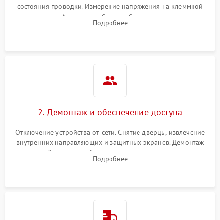
состояния проводки. Измерение напряжения на клеммной
колодке. Анализ жалоб на проблемы с нагревом,
Подробнее
конвекцией, панелью управления или блокировкой дверцы.
2. Демонтаж и обеспечение доступа
Отключение устройства от сети. Снятие дверцы, извлечение
внутренних направляющих и защитных экранов. Демонтаж
задней или верхней панели для прямого доступа к
Подробнее
нагревательным элементам, плате и вентиляторам.