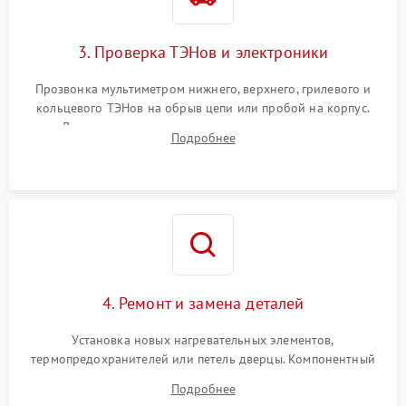
3. Проверка ТЭНов и электроники
Прозвонка мультиметром нижнего, верхнего, грилевого и
кольцевого ТЭНов на обрыв цепи или пробой на корпус.
Диагностика термостата, датчиков температуры,
Подробнее
переключателя режимов и мотора конвекции.
4. Ремонт и замена деталей
Установка новых нагревательных элементов,
термопредохранителей или петель дверцы. Компонентный
ремонт электронного модуля управления, замена
Подробнее
выгоревших реле, восстановление контактов и замена