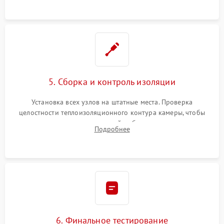
уплотнителя.
5. Сборка и контроль изоляции
Установка всех узлов на штатные места. Проверка
целостности теплоизоляционного контура камеры, чтобы
исключить перегрев кухонной мебели и потерю тепла.
Подробнее
Надежная фиксация клемм и сборка корпуса шкафа.
6. Финальное тестирование