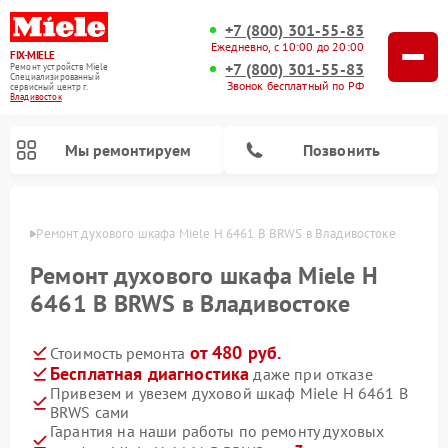
+7 (800) 301-55-83
Ежедневно, с 10:00 до 20:00
FIX-MIELE
+7 (800) 301-55-83
Ремонт устройств Miele
Специализированный
Звонок бесплатный по РФ
cервисный центр г.
Владивосток
Мы ремонтируем
Позвонить
стоке
Ремонт духового шкафа Miele H 6461 B BRWS в Владивостоке
Ремонт духового шкафа Miele H
6461 B BRWS в Владивостоке
от 480 руб.
Стоимость ремонта
Бесплатная диагностика
даже при отказе
Привезем и увезем духовой шкаф Miele H 6461 B
BRWS сами
Ремонт вертикальных пылесосов Miele
Ремонт роботов-пылесосов Miele
Ремонт посудомоечных машин Miele
Ремонт микроволновых печей Miele
Ремонт стиральных машин Miele
Ремонт варочных панелей Miele
Ремонт гладильных систем Miele
Ремонт сушильных машин Miele
Гарантия на наши работы по ремонту духовых