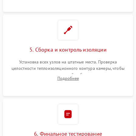
уплотнителя.
5. Сборка и контроль изоляции
Установка всех узлов на штатные места. Проверка
целостности теплоизоляционного контура камеры, чтобы
исключить перегрев кухонной мебели и потерю тепла.
Подробнее
Надежная фиксация клемм и сборка корпуса шкафа.
6. Финальное тестирование