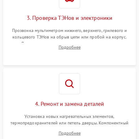
3. Проверка ТЭНов и электроники
Прозвонка мультиметром нижнего, верхнего, грилевого и
кольцевого ТЭНов на обрыв цепи или пробой на корпус.
Диагностика термостата, датчиков температуры,
Подробнее
переключателя режимов и мотора конвекции.
4. Ремонт и замена деталей
Установка новых нагревательных элементов,
термопредохранителей или петель дверцы. Компонентный
ремонт электронного модуля управления, замена
Подробнее
выгоревших реле, восстановление контактов и замена