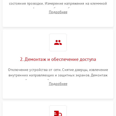
состояния проводки. Измерение напряжения на клеммной
колодке. Анализ жалоб на проблемы с нагревом,
Подробнее
конвекцией, панелью управления или блокировкой дверцы.
2. Демонтаж и обеспечение доступа
Отключение устройства от сети. Снятие дверцы, извлечение
внутренних направляющих и защитных экранов. Демонтаж
задней или верхней панели для прямого доступа к
Подробнее
нагревательным элементам, плате и вентиляторам.