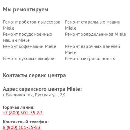
Мы ремонтируем
Ремонт роботов-пылесосов
Ремонт стиральных машин
Miele
Miele
Ремонт посудомоечных
Ремонт холодильников Miele
машин Miele
Ремонт кофемашин Miele
Ремонт варочных панелей
Miele
Ремонт духовых шкафов
Ремонт микроволновых
Miele
печей Miele
Ремонт парогенераторов
Ремонт вытяжек Miele
Контакты сервис центра
Miele
Ремонт гладильных систем
Ремонт вертикальных
Адрес сервисного центра Miele:
Miele
пылесосов Miele
г. Владивосток, Русская ул., 2К
Горячая линия:
+7 (800) 301-55-83
Контактный телефон:
8 (800) 301-55-83