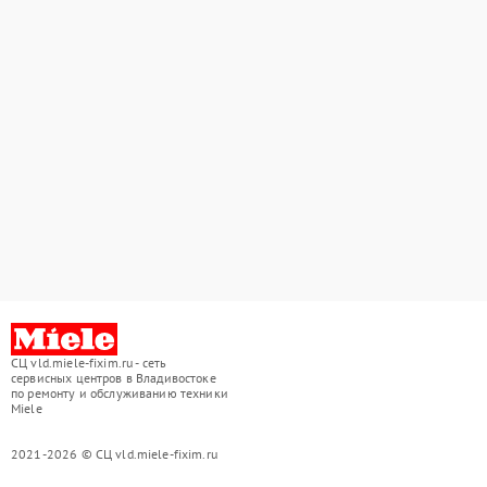
СЦ vld.miele-fixim.ru - сеть
сервисных центров в Владивостоке
по ремонту и обслуживанию техники
Miele
2021-2026 © СЦ vld.miele-fixim.ru