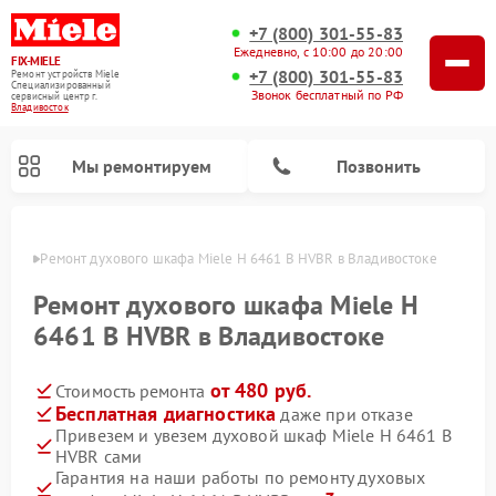
+7 (800) 301-55-83
Ежедневно, с 10:00 до 20:00
FIX-MIELE
+7 (800) 301-55-83
Ремонт устройств Miele
Специализированный
Звонок бесплатный по РФ
cервисный центр г.
Владивосток
Мы ремонтируем
Позвонить
стоке
Ремонт духового шкафа Miele H 6461 B HVBR в Владивостоке
Ремонт духового шкафа Miele H
6461 B HVBR в Владивостоке
от 480 руб.
Стоимость ремонта
Бесплатная диагностика
даже при отказе
Привезем и увезем духовой шкаф Miele H 6461 B
HVBR сами
Ремонт вертикальных пылесосов Miele
Ремонт роботов-пылесосов Miele
Ремонт посудомоечных машин Miele
Ремонт микроволновых печей Miele
Ремонт стиральных машин Miele
Ремонт варочных панелей Miele
Ремонт гладильных систем Miele
Ремонт сушильных машин Miele
Гарантия на наши работы по ремонту духовых