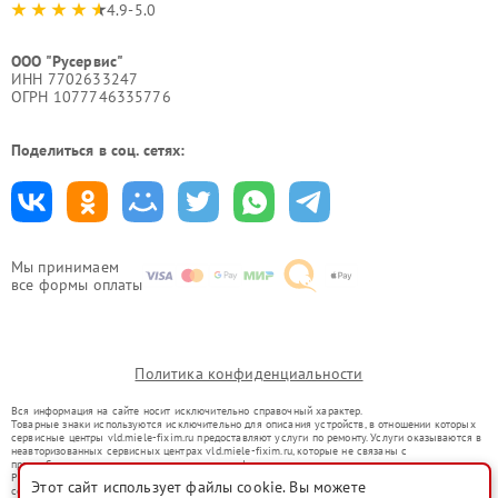
4.9-5.0
ООО "Русервис"
ИНН 7702633247
ОГРН 1077746335776
Поделиться в соц. сетях:
Мы принимаем
все формы оплаты
Политика конфиденциальности
Вся информация на сайте носит исключительно справочный характер.
Товарные знаки используются исключительно для описания устройств, в отношении которых
сервисные центры vld.miele-fixim.ru предоставляют услуги по ремонту. Услуги оказываются в
неавторизованных сервисных центрах vld.miele-fixim.ru, которые не связаны с
правообладателями товарных знаков или их официальными представителями.
Ремонт осуществляется для устройств, уже введенных в гражданский оборот в соответствии
Этот сайт использует файлы cookie. Вы можете
со статьей 1487 ГК РФ.