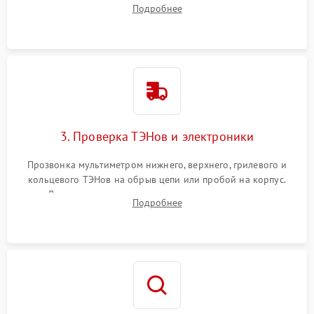
задней или верхней панели для прямого доступа к
Подробнее
нагревательным элементам, плате и вентиляторам.
3. Проверка ТЭНов и электроники
Прозвонка мультиметром нижнего, верхнего, грилевого и
кольцевого ТЭНов на обрыв цепи или пробой на корпус.
Диагностика термостата, датчиков температуры,
Подробнее
переключателя режимов и мотора конвекции.