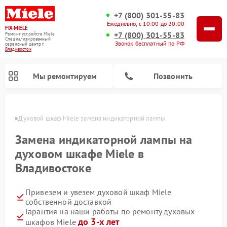
+7 (800) 301-55-83
Ежедневно, с 10:00 до 20:00
FIX-MIELE
+7 (800) 301-55-83
Ремонт устройств Miele
Специализированный
Звонок бесплатный по РФ
cервисный центр г.
Владивосток
Мы ремонтируем
Позвонить
стоке
Духовой шкаф Miele замена индикаторной лампы
Замена индикаторной лампы на
духовом шкафе Miele в
Владивостоке
Привезем и увезем духовой шкаф Miele
собственной доставкой
Гарантия на наши работы по ремонту духовых
Ремонт вертикальных пылесосов Miele
Ремонт роботов-пылесосов Miele
Ремонт посудомоечных машин Miele
Ремонт микроволновых печей Miele
Ремонт стиральных машин Miele
Ремонт варочных панелей Miele
Ремонт гладильных систем Miele
Ремонт сушильных машин Miele
до 3-х лет
шкафов Miele