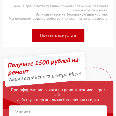
Цены в прайс-листе указаны ориентировочные, без учета
стоимости запчастей.
Записывайтесь на бесплатную диагностику.
Мы проверим ваше устройство и укажем на неисправность.
Показать все услуги
Получите 1500 рублей на
ремонт
Акция сервисного центра Miele
При оформлении заявки на ремонт техники через
сайт,
действует персональная бессрочная скидка