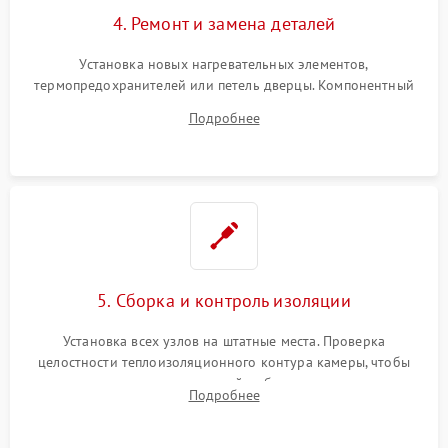
4. Ремонт и замена деталей
Установка новых нагревательных элементов,
термопредохранителей или петель дверцы. Компонентный
ремонт электронного модуля управления, замена
Подробнее
выгоревших реле, восстановление контактов и замена
уплотнителя.
5. Сборка и контроль изоляции
Установка всех узлов на штатные места. Проверка
целостности теплоизоляционного контура камеры, чтобы
исключить перегрев кухонной мебели и потерю тепла.
Подробнее
Надежная фиксация клемм и сборка корпуса шкафа.