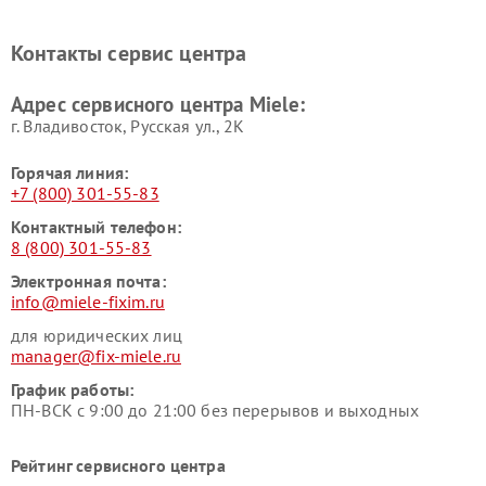
Miele
печей Miele
Ремонт парогенераторов
Ремонт вытяжек Miele
Контакты сервис центра
Miele
Ремонт гладильных систем
Ремонт вертикальных
Адрес сервисного центра Miele:
Miele
пылесосов Miele
г. Владивосток, Русская ул., 2К
Горячая линия:
+7 (800) 301-55-83
Контактный телефон:
8 (800) 301-55-83
Электронная почта:
info@miele-fixim.ru
для юридических лиц
manager@fix-miele.ru
График работы:
ПН-ВСК с 9:00 до 21:00 без перерывов и выходных
Рейтинг сервисного центра