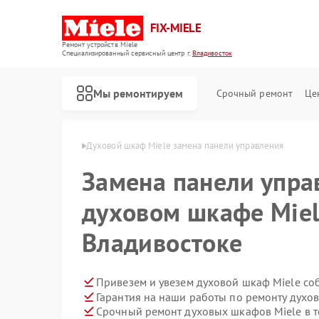
FIX-MIELE
Ремонт устройств Miele
Специализированный cервисный центр г.
Владивосток
Мы ремонтируем
Срочный ремонт
Це
ele в Владивостоке
Духовой шкаф Miele замена панели управления
Замена панели упра
духовом шкафе Miel
Владивостоке
Привезем и увезем духовой шкаф Miele со
Гарантия на наши работы по ремонту духо
Срочный ремонт духовых шкафов Miele в т
Ремонт роботов-пылесосов Miele
Ремонт стиральных машин Miele
Ремонт посудомоечных машин Miele
Ремонт варочных панелей Miele
Ремонт микроволновых печей Miele
Ремонт парогенераторов Miele
Ремонт гладильных систем Miele
Ремонт вертикальных пылесосов Miele
Ремонт сушильных машин Miele