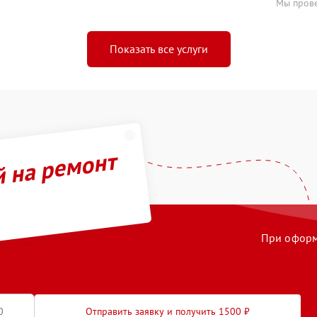
Мы прове
Показать все услуги
й на ремонт
При оформл
Отправить заявку и получить 1500 ₽