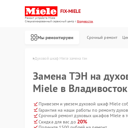
FIX-MIELE
Ремонт устройств Miele
Специализированный cервисный центр г.
Владивосток
Мы ремонтируем
Срочный ремонт
Це
ele в Владивостоке
Духовой шкаф Miele замена тэн
Замена ТЭН на дух
Miele в Владивосток
Привезем и увезем духовой шкаф Miele со
Гарантия на наши работы по ремонту духо
Срочный ремонт духовых шкафов Miele в т
20%
Скидка для вас до
Получите 1500 рублей на ремонт
Ремонт роботов-пылесосов Miele
Ремонт стиральных машин Miele
Ремонт посудомоечных машин Miele
Ремонт варочных панелей Miele
Ремонт микроволновых печей Miele
Ремонт парогенераторов Miele
Ремонт гладильных систем Miele
Ремонт вертикальных пылесосов Miele
Ремонт сушильных машин Miele