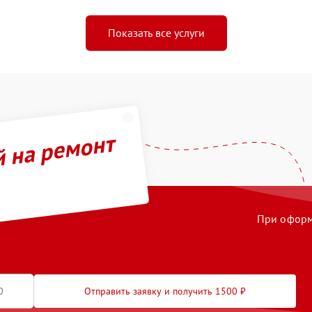
Показать все услуги
й на ремонт
При оформл
Отправить заявку и получить 1500 ₽