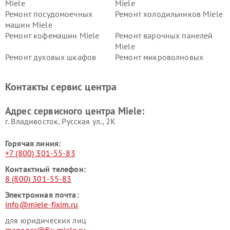
Miele
Miele
Ремонт посудомоечных
Ремонт холодильников Miele
машин Miele
Ремонт кофемашин Miele
Ремонт варочных панелей
Miele
Ремонт духовых шкафов
Ремонт микроволновых
Miele
печей Miele
Ремонт парогенераторов
Ремонт вытяжек Miele
Контакты сервис центра
Miele
Ремонт гладильных систем
Ремонт вертикальных
Адрес сервисного центра Miele:
Miele
пылесосов Miele
г. Владивосток, Русская ул., 2К
Горячая линия:
+7 (800) 301-55-83
Контактный телефон:
8 (800) 301-55-83
Электронная почта:
info@miele-fixim.ru
для юридических лиц