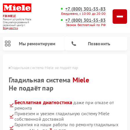
+7 (800) 301-55-83
Ежедневно, с 10:00 до 20:00
FIX-MIELE
+7 (800) 301-55-83
Ремонт устройств Miele
Специализированный
Звонок бесплатный по РФ
cервисный центр г.
Владивосток
Мы ремонтируем
Позвонить
стоке
Гладильная система Miele не подаёт пар
Гладильная система
Miele
Не подаёт пар
Бесплатная диагностика
даже при отказе от
ремонта
Привезем и увезем гладильную систему Miele
собственной доставкой
Ремонт вертикальных пылесосов Miele
Ремонт роботов-пылесосов Miele
Ремонт посудомоечных машин Miele
Ремонт стиральных машин Miele
Ремонт варочных панелей Miele
Ремонт микроволновых печей Miele
Ремонт сушильных машин Miele
Гарантия на наши работы по ремонту гладильных