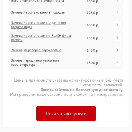
Восстановление системной платы
1330 р
Замена / восстановление подошвы
1280 р
Замена / восстановление датчиков
1350 р
нагрева воды
Замена / восстановление FLASH флеш
1350 р
памяти
Замена, переборка пароклапана
1430 р
Замена парошланга утюга или
1300 р
парогенератора
Цены в прайс-листе указаны ориентировочные, без учета
стоимости запчастей.
Записывайтесь на бесплатную диагностику.
Мы проверим ваше устройство и укажем на неисправность.
Показать все услуги