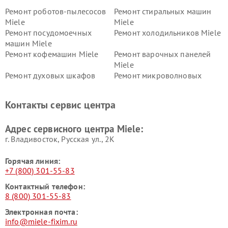
Ремонт роботов-пылесосов
Ремонт стиральных машин
Miele
Miele
Ремонт посудомоечных
Ремонт холодильников Miele
машин Miele
Ремонт кофемашин Miele
Ремонт варочных панелей
Miele
Ремонт духовых шкафов
Ремонт микроволновых
Miele
печей Miele
Ремонт парогенераторов
Ремонт вытяжек Miele
Контакты сервис центра
Miele
Ремонт гладильных систем
Ремонт вертикальных
Адрес сервисного центра Miele:
Miele
пылесосов Miele
г. Владивосток, Русская ул., 2К
Горячая линия:
+7 (800) 301-55-83
Контактный телефон:
8 (800) 301-55-83
Электронная почта:
info@miele-fixim.ru