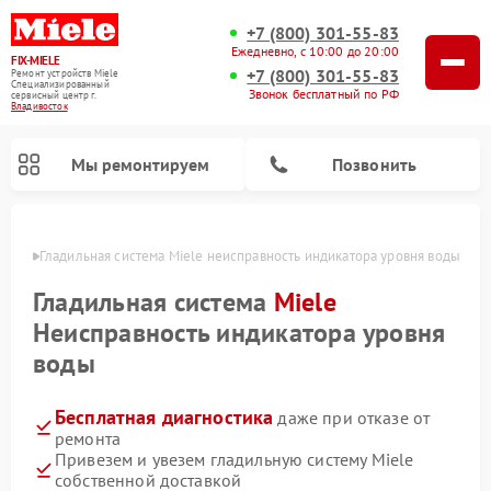
+7 (800) 301-55-83
Ежедневно, с 10:00 до 20:00
FIX-MIELE
+7 (800) 301-55-83
Ремонт устройств Miele
Специализированный
Звонок бесплатный по РФ
cервисный центр г.
Владивосток
Мы ремонтируем
Позвонить
стоке
Гладильная система Miele неисправность индикатора уровня воды
Гладильная система
Miele
Неисправность индикатора уровня
воды
Бесплатная диагностика
даже при отказе от
ремонта
Привезем и увезем гладильную систему Miele
Ремонт вертикальных пылесосов Miele
Ремонт роботов-пылесосов Miele
Ремонт посудомоечных машин Miele
Ремонт стиральных машин Miele
Ремонт варочных панелей Miele
Ремонт микроволновых печей Miele
Ремонт сушильных машин Miele
собственной доставкой