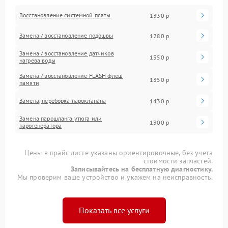
Восстановление системной платы
1330 р
Замена / восстановление подошвы
1280 р
Замена / восстановление датчиков
1350 р
нагрева воды
Замена / восстановление FLASH флеш
1350 р
памяти
Замена, переборка пароклапана
1430 р
Замена парошланга утюга или
1300 р
парогенератора
Цены в прайс-листе указаны ориентировочные, без учета
стоимости запчастей.
Записывайтесь на бесплатную диагностику.
Мы проверим ваше устройство и укажем на неисправность.
Показать все услуги