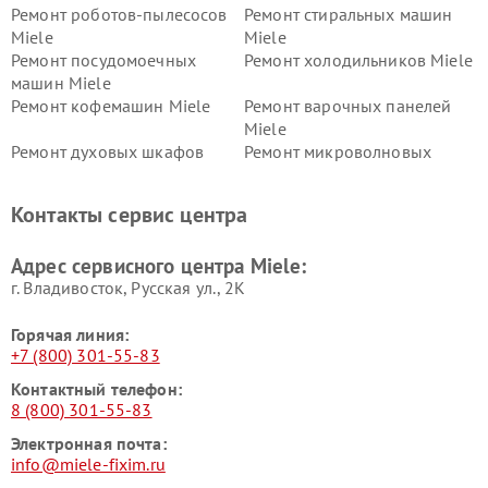
Ремонт роботов-пылесосов
Ремонт стиральных машин
Miele
Miele
Ремонт посудомоечных
Ремонт холодильников Miele
машин Miele
Ремонт кофемашин Miele
Ремонт варочных панелей
Miele
Ремонт духовых шкафов
Ремонт микроволновых
Miele
печей Miele
Ремонт парогенераторов
Ремонт вытяжек Miele
Контакты сервис центра
Miele
Ремонт гладильных систем
Ремонт вертикальных
Адрес сервисного центра Miele:
Miele
пылесосов Miele
г. Владивосток, Русская ул., 2К
Горячая линия:
+7 (800) 301-55-83
Контактный телефон:
8 (800) 301-55-83
Электронная почта:
info@miele-fixim.ru