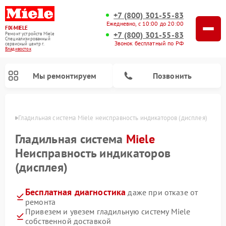
+7 (800) 301-55-83
Ежедневно, с 10:00 до 20:00
FIX-MIELE
+7 (800) 301-55-83
Ремонт устройств Miele
Специализированный
Звонок бесплатный по РФ
cервисный центр г.
Владивосток
Мы ремонтируем
Позвонить
стоке
Гладильная система Miele неисправность индикаторов (дисплея)
Гладильная система
Miele
Неисправность индикаторов
(дисплея)
Бесплатная диагностика
даже при отказе от
ремонта
Привезем и увезем гладильную систему Miele
Ремонт вертикальных пылесосов Miele
Ремонт роботов-пылесосов Miele
Ремонт посудомоечных машин Miele
Ремонт стиральных машин Miele
Ремонт варочных панелей Miele
Ремонт микроволновых печей Miele
Ремонт сушильных машин Miele
собственной доставкой