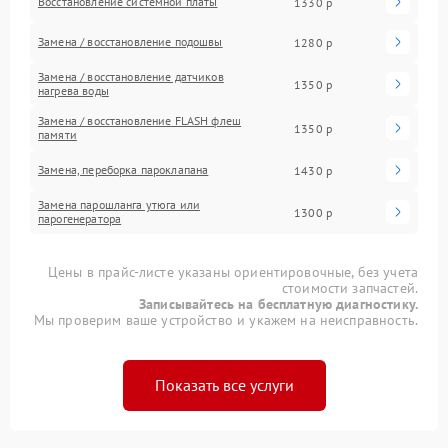
Восстановление системной платы
1330 р
Замена / восстановление подошвы
1280 р
Замена / восстановление датчиков
1350 р
нагрева воды
Замена / восстановление FLASH флеш
1350 р
памяти
Замена, переборка пароклапана
1430 р
Замена парошланга утюга или
1300 р
парогенератора
Цены в прайс-листе указаны ориентировочные, без учета
стоимости запчастей.
Записывайтесь на бесплатную диагностику.
Мы проверим ваше устройство и укажем на неисправность.
Показать все услуги