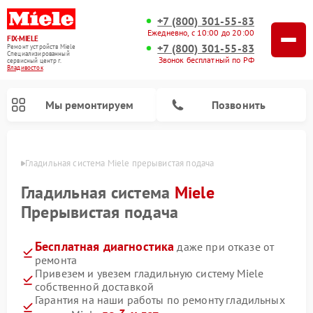
+7 (800) 301-55-83
Ежедневно, с 10:00 до 20:00
FIX-MIELE
+7 (800) 301-55-83
Ремонт устройств Miele
Специализированный
Звонок бесплатный по РФ
cервисный центр г.
Владивосток
Мы ремонтируем
Позвонить
стоке
Гладильная система Miele прерывистая подача
Гладильная система
Miele
Прерывистая подача
Бесплатная диагностика
даже при отказе от
ремонта
Привезем и увезем гладильную систему Miele
собственной доставкой
Ремонт вертикальных пылесосов Miele
Ремонт роботов-пылесосов Miele
Ремонт посудомоечных машин Miele
Ремонт стиральных машин Miele
Ремонт варочных панелей Miele
Ремонт микроволновых печей Miele
Ремонт сушильных машин Miele
Гарантия на наши работы по ремонту гладильных