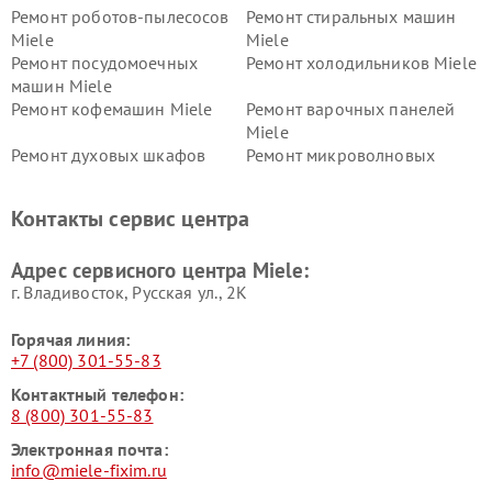
Ремонт роботов-пылесосов
Ремонт стиральных машин
Miele
Miele
Ремонт посудомоечных
Ремонт холодильников Miele
машин Miele
Ремонт кофемашин Miele
Ремонт варочных панелей
Miele
Ремонт духовых шкафов
Ремонт микроволновых
Miele
печей Miele
Ремонт парогенераторов
Ремонт вытяжек Miele
Контакты сервис центра
Miele
Ремонт гладильных систем
Ремонт вертикальных
Адрес сервисного центра Miele:
Miele
пылесосов Miele
г. Владивосток, Русская ул., 2К
Горячая линия:
+7 (800) 301-55-83
Контактный телефон:
8 (800) 301-55-83
Электронная почта:
info@miele-fixim.ru