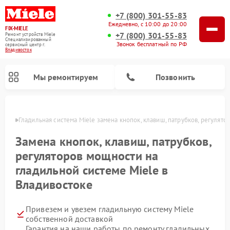
+7 (800) 301-55-83
Ежедневно, с 10:00 до 20:00
FIX-MIELE
+7 (800) 301-55-83
Ремонт устройств Miele
Специализированный
Звонок бесплатный по РФ
cервисный центр г.
Владивосток
Мы ремонтируем
Позвонить
стоке
Гладильная система Miele замена кнопок, клавиш, патрубков, регулято
Замена кнопок, клавиш, патрубков,
регуляторов мощности на
гладильной системе Miele в
Владивостоке
Привезем и увезем гладильную систему Miele
Ремонт вертикальных пылесосов Miele
Ремонт роботов-пылесосов Miele
Ремонт посудомоечных машин Miele
Ремонт стиральных машин Miele
Ремонт варочных панелей Miele
Ремонт микроволновых печей Miele
Ремонт сушильных машин Miele
собственной доставкой
Гарантия на наши работы по ремонту гладильных