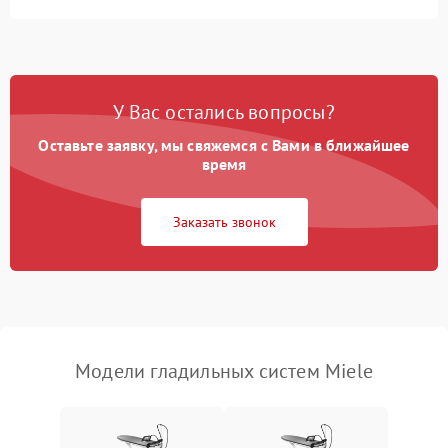
Неисправность
500 ₽
Подробнее →
индикатора уровня воды
Поломка системы
автоматического
1500 ₽
Подробнее →
У Вас остались вопросы?
отключения
Оставьте заявку, мы свяжемся с Вами в ближайшее
Неисправность системы
время
2000 ₽
Подробнее →
подачи пара
Заказать звонок
Поломка сетевого шнура
500 ₽
Подробнее →
Неисправность системы
1500 ₽
Подробнее →
регулировки температуры
Поломка системы защиты
1000 ₽
Подробнее →
от перегрева
Модели гладильных систем Miele
Повреждение внутренних
500 ₽
Подробнее →
проводов