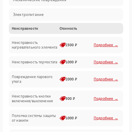
Электропитание
Неисправности
Стоимость
Пар
Неисправность
Герметичность
2500 ₽
Подробнее →
нагревательного элемента
Электроника/Механические
Неисправность термостата
1000 ₽
Подробнее →
Повреждение парового
2000 ₽
Подробнее →
утюга
Неисправность кнопки
500 ₽
Подробнее →
включения/выключения
Поломка системы защиты
1000 ₽
Подробнее →
от накипи