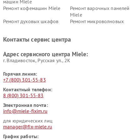
машин Miele
Ремонт кофемашин Miele
Ремонт варочных панелей
Miele
Ремонт духовых шкафов
Ремонт микроволновых
Miele
печей Miele
Ремонт парогенераторов
Ремонт вытяжек Miele
Контакты сервис центра
Miele
Ремонт гладильных систем
Ремонт вертикальных
Адрес сервисного центра Miele:
Miele
пылесосов Miele
г. Владивосток, Русская ул., 2К
Горячая линия:
+7 (800) 301-55-83
Контактный телефон:
8 (800) 301-55-83
Электронная почта:
info@miele-fixim.ru
для юридических лиц
manager@fix-miele.ru
График работы: