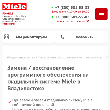
+7 (800) 301-55-83
Ежедневно, с 10:00 до 20:00
FIX-MIELE
+7 (800) 301-55-83
Ремонт устройств Miele
Специализированный
Звонок бесплатный по РФ
cервисный центр г.
Владивосток
Мы ремонтируем
Позвонить
стоке
Гладильная система Miele замена / восстановление программного  об
Замена / восстановление
программного обеспечения на
гладильной системе Miele в
Владивостоке
Привезем и увезем гладильную систему Miele
Ремонт вертикальных пылесосов Miele
Ремонт роботов-пылесосов Miele
Ремонт посудомоечных машин Miele
Ремонт стиральных машин Miele
Ремонт варочных панелей Miele
Ремонт микроволновых печей Miele
Ремонт сушильных машин Miele
собственной доставкой
Гарантия на наши работы по ремонту гладильных