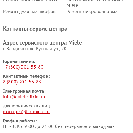
Miele
Ремонт духовых шкафов
Ремонт микроволновых
Miele
печей Miele
Ремонт парогенераторов
Ремонт вытяжек Miele
Контакты сервис центра
Miele
Ремонт гладильных систем
Ремонт вертикальных
Адрес сервисного центра Miele:
Miele
пылесосов Miele
г. Владивосток, Русская ул., 2К
Горячая линия:
+7 (800) 301-55-83
Контактный телефон:
8 (800) 301-55-83
Электронная почта:
info@miele-fixim.ru
для юридических лиц
manager@fix-miele.ru
График работы:
ПН-ВСК с 9:00 до 21:00 без перерывов и выходных