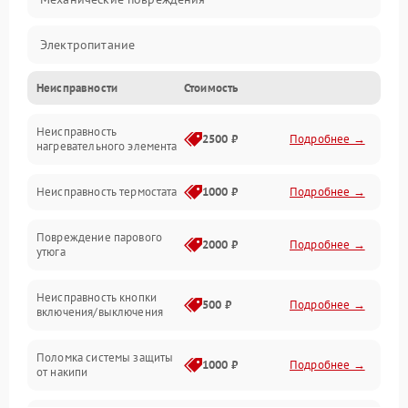
Электропитание
Неисправности
Стоимость
Пар
Неисправность
Герметичность
2500 ₽
Подробнее →
нагревательного элемента
Электроника/Механические
Неисправность термостата
1000 ₽
Подробнее →
Повреждение парового
2000 ₽
Подробнее →
утюга
Неисправность кнопки
500 ₽
Подробнее →
включения/выключения
Поломка системы защиты
1000 ₽
Подробнее →
от накипи