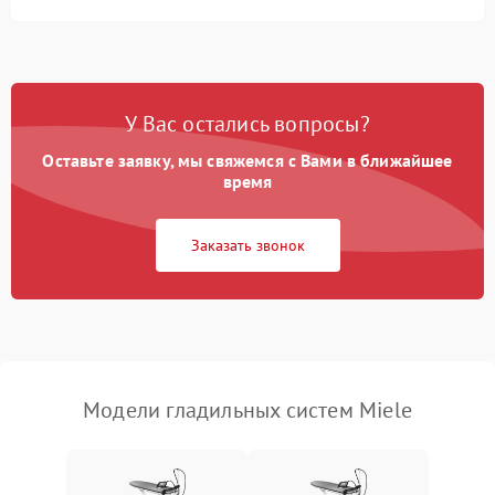
Неисправность
500 ₽
Подробнее →
индикатора уровня воды
Поломка системы
автоматического
1500 ₽
Подробнее →
У Вас остались вопросы?
отключения
Оставьте заявку, мы свяжемся с Вами в ближайшее
Неисправность системы
время
2000 ₽
Подробнее →
подачи пара
Заказать звонок
Поломка сетевого шнура
500 ₽
Подробнее →
Неисправность системы
1500 ₽
Подробнее →
регулировки температуры
Поломка системы защиты
1000 ₽
Подробнее →
от перегрева
Модели гладильных систем Miele
Повреждение внутренних
500 ₽
Подробнее →
проводов