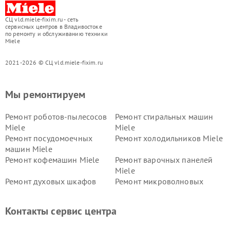
СЦ vld.miele-fixim.ru - сеть
сервисных центров в Владивостоке
по ремонту и обслуживанию техники
Miele
2021-2026 © СЦ vld.miele-fixim.ru
Мы ремонтируем
Ремонт роботов-пылесосов
Ремонт стиральных машин
Miele
Miele
Ремонт посудомоечных
Ремонт холодильников Miele
машин Miele
Ремонт кофемашин Miele
Ремонт варочных панелей
Miele
Ремонт духовых шкафов
Ремонт микроволновых
Miele
печей Miele
Ремонт парогенераторов
Ремонт вытяжек Miele
Контакты сервис центра
Miele
Ремонт гладильных систем
Ремонт вертикальных