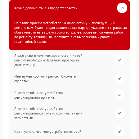
Какие документы вы предоставляете?
На этапе приема устройства на диагностику и последующий
ремонт вам будет предоставлен заказ-наряд с указанием страховых
обязательств на ваше устройство. Далее, после выполнения работ
по ремонту техники, вы получите акт выполненных работ и
гарантийный талон.
Я уже знаю в чем неисправность и какой
ремонт необходим. Для чего проводить
диагностику?
Мне нужен срочный ремонт. Сможете
сделать?
Я хочу, чтобы мое устройство
ремонтировали при мне.
Я хочу, чтобы мое устройство
ремонтировалось только оригинальными
запчастями.
Как я узнаю, что мое устройство готово?