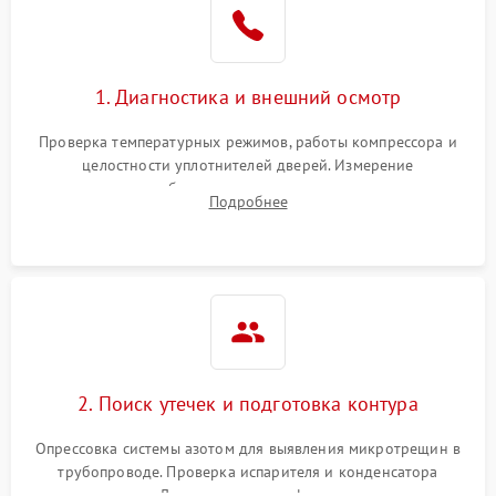
1800 ₽
Подробнее →
на стенках
Сбой в работе инвертора
2100 ₽
Подробнее →
1. Диагностика и внешний осмотр
Запах горелого при
2000 ₽
Подробнее →
Проверка температурных режимов, работы компрессора и
работе
целостности уплотнителей дверей. Измерение
сопротивления обмоток мотора, проверка термостата и
Не включается
Подробнее
1000 ₽
Подробнее →
считывание кодов ошибок с электронного дисплея.
холодильник
Проблемы с системой
автоматической
1800 ₽
Подробнее →
разморозки
2. Поиск утечек и подготовка контура
Опрессовка системы азотом для выявления микротрещин в
трубопроводе. Проверка испарителя и конденсатора
течеискателем. Демонтаж старого фильтра-осушителя и