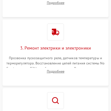
Подробнее
продувка капиллярной трубки для устранения засоров.
3. Ремонт электрики и электроники
Прозвонка пускозащитного реле, датчиков температуры и
терморегулятора. Восстановление цепей питания системы No
Frost, включая ТЭН оттайки и вентилятор. Ремонт или замена
Подробнее
платы управления при сбоях алгоритмов.