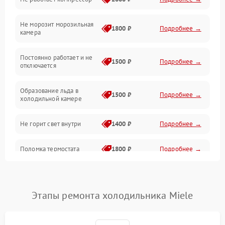
Электропитание
Не морозит морозильная
Дренаж
1800 ₽
Подробнее →
камера
Оттайка
Постоянно работает и не
1500 ₽
Подробнее →
отключается
Программное обеспечение
Образование льда в
1500 ₽
Подробнее →
холодильной камере
Не горит свет внутри
1400 ₽
Подробнее →
Поломка термостата
1800 ₽
Подробнее →
Не работает вентилятор
1800 ₽
Подробнее →
Этапы ремонта холодильника Miele
Поломка системы No Frost
2600 ₽
Подробнее →
Образование конденсата