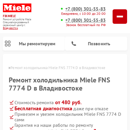
+7 (800) 301-55-83
Ежедневно, с 10:00 до 20:00
FIX-MIELE
+7 (800) 301-55-83
Ремонт устройств Miele
Специализированный
Звонок бесплатный по РФ
cервисный центр г.
Владивосток
Мы ремонтируем
Позвонить
стоке
Ремонт холодильника Miele FNS 7774 D в Владивостоке
Ремонт холодильника Miele FNS
7774 D в Владивостоке
от 480 руб.
Стоимость ремонта
Бесплатная диагностика
даже при отказе
Привезем и увезем холодильник Miele FNS 7774 D
сами
Ремонт вертикальных пылесосов Miele
Ремонт роботов-пылесосов Miele
Ремонт посудомоечных машин Miele
Ремонт варочных панелей Miele
Ремонт микроволновых печей Miele
Ремонт стиральных машин Miele
Ремонт гладильных систем Miele
Ремонт сушильных машин Miele
Гарантия на наши работы по ремонту