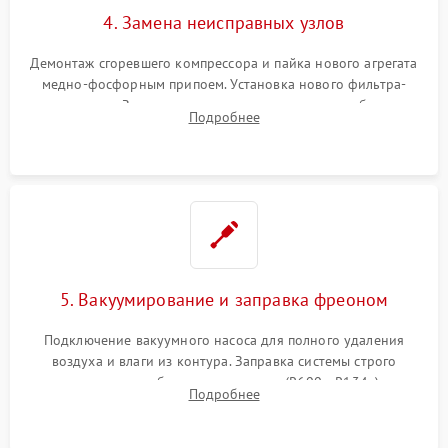
4. Замена неисправных узлов
Демонтаж сгоревшего компрессора и пайка нового агрегата
медно-фосфорным припоем. Установка нового фильтра-
осушителя. Замена изношенных вентиляторов обдува,
Подробнее
сломанных заслонок или поврежденных дверных петель.
5. Вакуумирование и заправка фреоном
Подключение вакуумного насоса для полного удаления
воздуха и влаги из контура. Заправка системы строго
дозированным объемом хладагента (R600a, R134a) по
Подробнее
электронным весам. Контроль рабочего давления в системе.