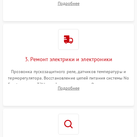
Подробнее
продувка капиллярной трубки для устранения засоров.
3. Ремонт электрики и электроники
Прозвонка пускозащитного реле, датчиков температуры и
терморегулятора. Восстановление цепей питания системы No
Frost, включая ТЭН оттайки и вентилятор. Ремонт или замена
Подробнее
платы управления при сбоях алгоритмов.