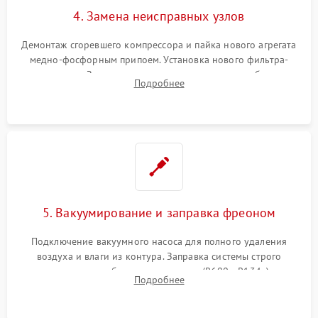
4. Замена неисправных узлов
Демонтаж сгоревшего компрессора и пайка нового агрегата
медно-фосфорным припоем. Установка нового фильтра-
осушителя. Замена изношенных вентиляторов обдува,
Подробнее
сломанных заслонок или поврежденных дверных петель.
5. Вакуумирование и заправка фреоном
Подключение вакуумного насоса для полного удаления
воздуха и влаги из контура. Заправка системы строго
дозированным объемом хладагента (R600a, R134a) по
Подробнее
электронным весам. Контроль рабочего давления в системе.