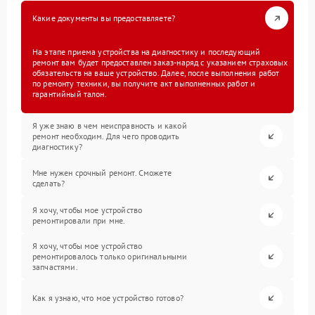
Какие документы вы предоставляете?
На этапе приема устройства на диагностику и последующий
ремонт вам будет предоставлен заказ-наряд с указанием страховых
обязательств на ваше устройство. Далее, после выполнения работ
по ремонту техники, вы получите акт выполненных работ и
гарантийный талон.
Я уже знаю в чем неисправность и какой
ремонт необходим. Для чего проводить
диагностику?
Мне нужен срочный ремонт. Сможете
сделать?
Я хочу, чтобы мое устройство
ремонтировали при мне.
Я хочу, чтобы мое устройство
ремонтировалось только оригинальными
запчастями.
Как я узнаю, что мое устройство готово?