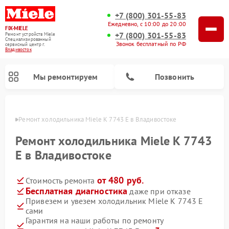
+7 (800) 301-55-83
Ежедневно, с 10:00 до 20:00
FIX-MIELE
+7 (800) 301-55-83
Ремонт устройств Miele
Специализированный
Звонок бесплатный по РФ
cервисный центр г.
Владивосток
Мы ремонтируем
Позвонить
стоке
Ремонт холодильника Miele K 7743 E в Владивостоке
Ремонт холодильника Miele K 7743
E в Владивостоке
от 480 руб.
Стоимость ремонта
Бесплатная диагностика
даже при отказе
Привезем и увезем холодильник Miele K 7743 E
сами
Ремонт вертикальных пылесосов Miele
Ремонт роботов-пылесосов Miele
Ремонт посудомоечных машин Miele
Ремонт варочных панелей Miele
Ремонт микроволновых печей Miele
Ремонт стиральных машин Miele
Ремонт гладильных систем Miele
Ремонт сушильных машин Miele
Гарантия на наши работы по ремонту