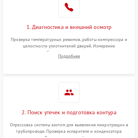
1800 ₽
Подробнее →
на стенках
Сбой в работе инвертора
2100 ₽
Подробнее →
1. Диагностика и внешний осмотр
Запах горелого при
2000 ₽
Подробнее →
Проверка температурных режимов, работы компрессора и
работе
целостности уплотнителей дверей. Измерение
сопротивления обмоток мотора, проверка термостата и
Не включается
Подробнее
1000 ₽
Подробнее →
считывание кодов ошибок с электронного дисплея.
холодильник
Проблемы с системой
автоматической
1800 ₽
Подробнее →
разморозки
2. Поиск утечек и подготовка контура
Опрессовка системы азотом для выявления микротрещин в
трубопроводе. Проверка испарителя и конденсатора
течеискателем. Демонтаж старого фильтра-осушителя и