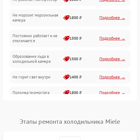
Электропитание
Не морозит морозильная
Дренаж
1800 ₽
Подробнее →
камера
Оттайка
Постоянно работает и не
1500 ₽
Подробнее →
отключается
Программное обеспечение
Образование льда в
1500 ₽
Подробнее →
холодильной камере
Не горит свет внутри
1400 ₽
Подробнее →
Поломка термостата
1800 ₽
Подробнее →
Не работает вентилятор
1800 ₽
Подробнее →
Этапы ремонта холодильника Miele
Поломка системы No Frost
2600 ₽
Подробнее →
Образование конденсата