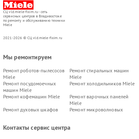
СЦ vld.miele-fixim.ru - сеть
сервисных центров в Владивостоке
по ремонту и обслуживанию техники
Miele
2021-2026 © СЦ vld.miele-fixim.ru
Мы ремонтируем
Ремонт роботов-пылесосов
Ремонт стиральных машин
Miele
Miele
Ремонт посудомоечных
Ремонт холодильников Miele
машин Miele
Ремонт кофемашин Miele
Ремонт варочных панелей
Miele
Ремонт духовых шкафов
Ремонт микроволновых
Miele
печей Miele
Ремонт парогенераторов
Ремонт вытяжек Miele
Контакты сервис центра
Miele
Ремонт гладильных систем
Ремонт вертикальных