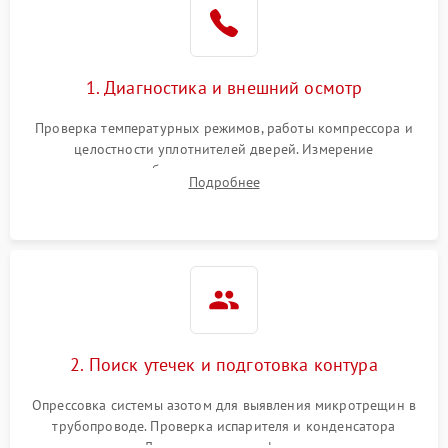
1800 ₽
Подробнее →
на стенках
Сбой в работе инвертора
2100 ₽
Подробнее →
1. Диагностика и внешний осмотр
Запах горелого при
2000 ₽
Подробнее →
Проверка температурных режимов, работы компрессора и
работе
целостности уплотнителей дверей. Измерение
сопротивления обмоток мотора, проверка термостата и
Не включается
Подробнее
1000 ₽
Подробнее →
считывание кодов ошибок с электронного дисплея.
холодильник
Проблемы с системой
автоматической
1800 ₽
Подробнее →
разморозки
2. Поиск утечек и подготовка контура
Опрессовка системы азотом для выявления микротрещин в
трубопроводе. Проверка испарителя и конденсатора
течеискателем. Демонтаж старого фильтра-осушителя и