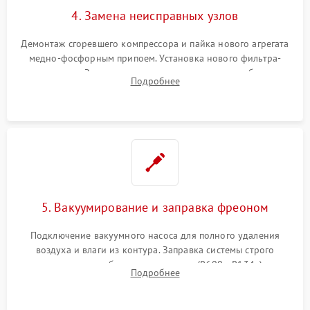
4. Замена неисправных узлов
Демонтаж сгоревшего компрессора и пайка нового агрегата
медно-фосфорным припоем. Установка нового фильтра-
осушителя. Замена изношенных вентиляторов обдува,
Подробнее
сломанных заслонок или поврежденных дверных петель.
5. Вакуумирование и заправка фреоном
Подключение вакуумного насоса для полного удаления
воздуха и влаги из контура. Заправка системы строго
дозированным объемом хладагента (R600a, R134a) по
Подробнее
электронным весам. Контроль рабочего давления в системе.