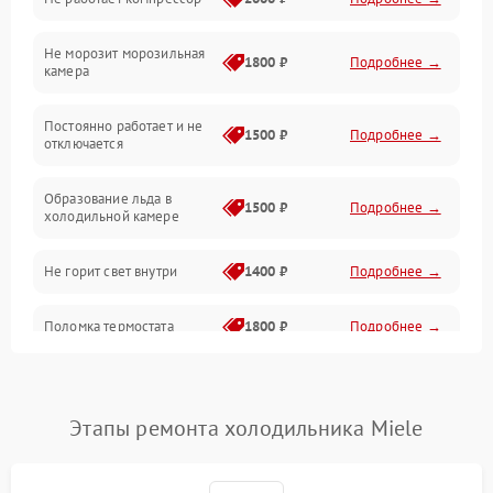
Электропитание
Не морозит морозильная
Дренаж
1800 ₽
Подробнее →
камера
Оттайка
Постоянно работает и не
1500 ₽
Подробнее →
отключается
Программное обеспечение
Образование льда в
1500 ₽
Подробнее →
холодильной камере
Не горит свет внутри
1400 ₽
Подробнее →
Поломка термостата
1800 ₽
Подробнее →
Не работает вентилятор
1800 ₽
Подробнее →
Этапы ремонта холодильника Miele
Поломка системы No Frost
2600 ₽
Подробнее →
Образование конденсата