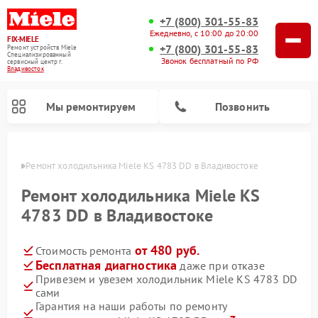
+7 (800) 301-55-83
Ежедневно, с 10:00 до 20:00
FIX-MIELE
+7 (800) 301-55-83
Ремонт устройств Miele
Специализированный
Звонок бесплатный по РФ
cервисный центр г.
Владивосток
Мы ремонтируем
Позвонить
стоке
Ремонт холодильника Miele KS 4783 DD в Владивостоке
Ремонт холодильника Miele KS
4783 DD в Владивостоке
от 480 руб.
Стоимость ремонта
Бесплатная диагностика
даже при отказе
Привезем и увезем холодильник Miele KS 4783 DD
сами
Ремонт вертикальных пылесосов Miele
Ремонт роботов-пылесосов Miele
Ремонт посудомоечных машин Miele
Ремонт варочных панелей Miele
Ремонт микроволновых печей Miele
Ремонт стиральных машин Miele
Ремонт гладильных систем Miele
Ремонт сушильных машин Miele
Гарантия на наши работы по ремонту