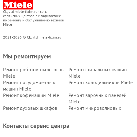
СЦ vld.miele-fixim.ru - сеть
сервисных центров в Владивостоке
по ремонту и обслуживанию техники
Miele
2021-2026 © СЦ vld.miele-fixim.ru
Мы ремонтируем
Ремонт роботов-пылесосов
Ремонт стиральных машин
Miele
Miele
Ремонт посудомоечных
Ремонт холодильников Miele
машин Miele
Ремонт кофемашин Miele
Ремонт варочных панелей
Miele
Ремонт духовых шкафов
Ремонт микроволновых
Miele
печей Miele
Ремонт парогенераторов
Ремонт вытяжек Miele
Контакты сервис центра
Miele
Ремонт гладильных систем
Ремонт вертикальных