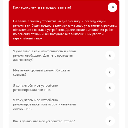
Какие документы вы предоставляете?
На этапе приема устройства на диагностику и последующий
ремонт вам будет предоставлен заказ-наряд с указанием страховых
обязательств на ваше устройство. Далее, после выполнения работ
по ремонту техники, вы получите акт выполненных работ и
гарантийный талон.
Я уже знаю в чем неисправность и какой
ремонт необходим. Для чего проводить
диагностику?
Мне нужен срочный ремонт. Сможете
сделать?
Я хочу, чтобы мое устройство
ремонтировали при мне.
Я хочу, чтобы мое устройство
ремонтировалось только оригинальными
запчастями.
Как я узнаю, что мое устройство готово?