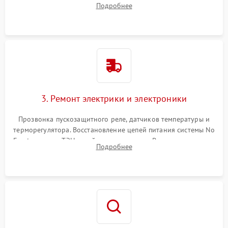
Подробнее
продувка капиллярной трубки для устранения засоров.
3. Ремонт электрики и электроники
Прозвонка пускозащитного реле, датчиков температуры и
терморегулятора. Восстановление цепей питания системы No
Frost, включая ТЭН оттайки и вентилятор. Ремонт или замена
Подробнее
платы управления при сбоях алгоритмов.