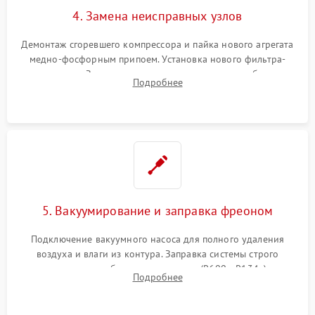
4. Замена неисправных узлов
Демонтаж сгоревшего компрессора и пайка нового агрегата
медно-фосфорным припоем. Установка нового фильтра-
осушителя. Замена изношенных вентиляторов обдува,
Подробнее
сломанных заслонок или поврежденных дверных петель.
5. Вакуумирование и заправка фреоном
Подключение вакуумного насоса для полного удаления
воздуха и влаги из контура. Заправка системы строго
дозированным объемом хладагента (R600a, R134a) по
Подробнее
электронным весам. Контроль рабочего давления в системе.