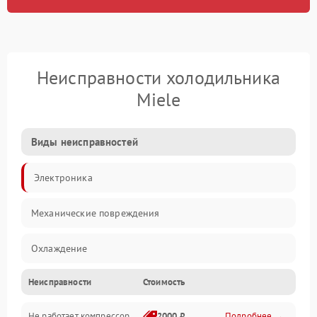
Неисправности холодильника
Miele
Виды неисправностей
Электроника
Механические повреждения
Охлаждение
Неисправности
Стоимость
Механика
Не работает компрессор
2000 ₽
Подробнее →