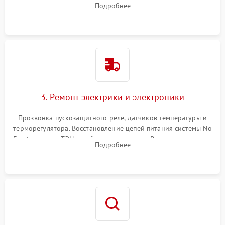
Подробнее
продувка капиллярной трубки для устранения засоров.
3. Ремонт электрики и электроники
Прозвонка пускозащитного реле, датчиков температуры и
терморегулятора. Восстановление цепей питания системы No
Frost, включая ТЭН оттайки и вентилятор. Ремонт или замена
Подробнее
платы управления при сбоях алгоритмов.