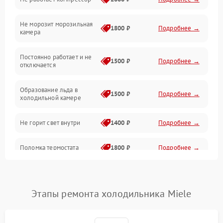
Электропитание
Не морозит морозильная
Дренаж
1800 ₽
Подробнее →
камера
Оттайка
Постоянно работает и не
1500 ₽
Подробнее →
отключается
Программное обеспечение
Образование льда в
1500 ₽
Подробнее →
холодильной камере
Не горит свет внутри
1400 ₽
Подробнее →
Поломка термостата
1800 ₽
Подробнее →
Не работает вентилятор
1800 ₽
Подробнее →
Этапы ремонта холодильника Miele
Поломка системы No Frost
2600 ₽
Подробнее →
Образование конденсата