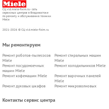
СЦ vld.miele-fixim.ru - сеть
сервисных центров в Владивостоке
по ремонту и обслуживанию техники
Miele
2021-2026 © СЦ vld.miele-fixim.ru
Мы ремонтируем
Ремонт роботов-пылесосов
Ремонт стиральных машин
Miele
Miele
Ремонт посудомоечных
Ремонт холодильников Miele
машин Miele
Ремонт кофемашин Miele
Ремонт варочных панелей
Miele
Ремонт духовых шкафов
Ремонт микроволновых
Miele
печей Miele
Ремонт парогенераторов
Ремонт вытяжек Miele
Контакты сервис центра
Miele
Ремонт гладильных систем
Ремонт вертикальных