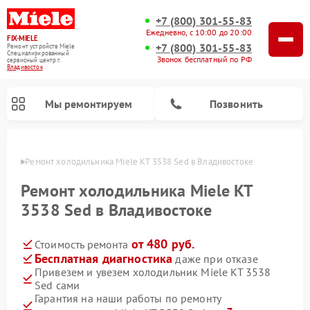
+7 (800) 301-55-83
Ежедневно, с 10:00 до 20:00
FIX-MIELE
+7 (800) 301-55-83
Ремонт устройств Miele
Специализированный
Звонок бесплатный по РФ
cервисный центр г.
Владивосток
Мы ремонтируем
Позвонить
стоке
Ремонт холодильника Miele KT 3538 Sed в Владивостоке
Ремонт холодильника Miele KT
3538 Sed в Владивостоке
от 480 руб.
Стоимость ремонта
Бесплатная диагностика
даже при отказе
Привезем и увезем холодильник Miele KT 3538
Sed сами
Ремонт вертикальных пылесосов Miele
Ремонт роботов-пылесосов Miele
Ремонт посудомоечных машин Miele
Ремонт варочных панелей Miele
Ремонт микроволновых печей Miele
Ремонт стиральных машин Miele
Ремонт гладильных систем Miele
Ремонт сушильных машин Miele
Гарантия на наши работы по ремонту