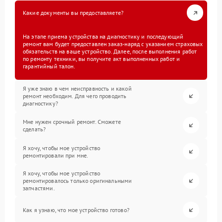
Какие документы вы предоставляете?
На этапе приема устройства на диагностику и последующий
ремонт вам будет предоставлен заказ-наряд с указанием страховых
обязательств на ваше устройство. Далее, после выполнения работ
по ремонту техники, вы получите акт выполненных работ и
гарантийный талон.
Я уже знаю в чем неисправность и какой
ремонт необходим. Для чего проводить
диагностику?
Мне нужен срочный ремонт. Сможете
сделать?
Я хочу, чтобы мое устройство
ремонтировали при мне.
Я хочу, чтобы мое устройство
ремонтировалось только оригинальными
запчастями.
Как я узнаю, что мое устройство готово?