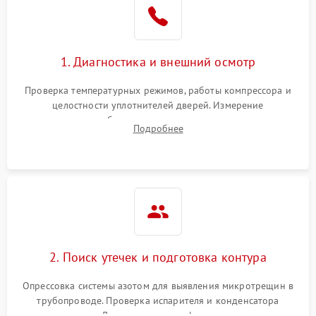
1800 ₽
Подробнее →
на стенках
Сбой в работе инвертора
2100 ₽
Подробнее →
1. Диагностика и внешний осмотр
Запах горелого при
2000 ₽
Подробнее →
Проверка температурных режимов, работы компрессора и
работе
целостности уплотнителей дверей. Измерение
сопротивления обмоток мотора, проверка термостата и
Не включается
Подробнее
1000 ₽
Подробнее →
считывание кодов ошибок с электронного дисплея.
холодильник
Проблемы с системой
автоматической
1800 ₽
Подробнее →
разморозки
2. Поиск утечек и подготовка контура
Опрессовка системы азотом для выявления микротрещин в
трубопроводе. Проверка испарителя и конденсатора
течеискателем. Демонтаж старого фильтра-осушителя и