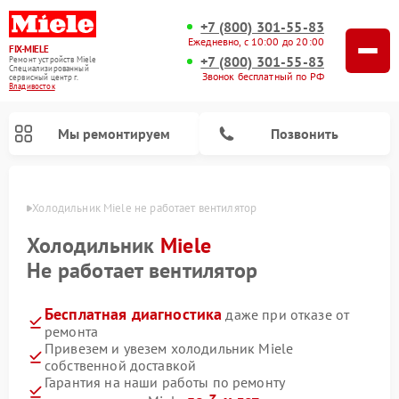
+7 (800) 301-55-83
Ежедневно, с 10:00 до 20:00
FIX-MIELE
+7 (800) 301-55-83
Ремонт устройств Miele
Специализированный
Звонок бесплатный по РФ
cервисный центр г.
Владивосток
Мы ремонтируем
Позвонить
стоке
Холодильник Miele не работает вентилятор
Холодильник
Miele
Не работает вентилятор
Бесплатная диагностика
даже при отказе от
ремонта
Привезем и увезем холодильник Miele
собственной доставкой
Ремонт вертикальных пылесосов Miele
Ремонт роботов-пылесосов Miele
Ремонт посудомоечных машин Miele
Ремонт варочных панелей Miele
Ремонт микроволновых печей Miele
Ремонт стиральных машин Miele
Ремонт гладильных систем Miele
Ремонт сушильных машин Miele
Гарантия на наши работы по ремонту