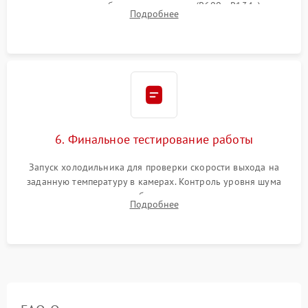
дозированным объемом хладагента (R600a, R134a) по
Подробнее
электронным весам. Контроль рабочего давления в системе.
6. Финальное тестирование работы
Запуск холодильника для проверки скорости выхода на
заданную температуру в камерах. Контроль уровня шума
компрессора, отсутствия обмерзания стенок и корректного
Подробнее
срабатывания системы автоматической оттайки.