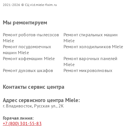
2021-2026 © СЦ vld.miele-fixim.ru
Мы ремонтируем
Ремонт роботов-пылесосов
Ремонт стиральных машин
Miele
Miele
Ремонт посудомоечных
Ремонт холодильников Miele
машин Miele
Ремонт кофемашин Miele
Ремонт варочных панелей
Miele
Ремонт духовых шкафов
Ремонт микроволновых
Miele
печей Miele
Ремонт парогенераторов
Ремонт вытяжек Miele
Контакты сервис центра
Miele
Ремонт гладильных систем
Ремонт вертикальных
Адрес сервисного центра Miele:
Miele
пылесосов Miele
г. Владивосток, Русская ул., 2К
Горячая линия:
+7 (800) 301-55-83