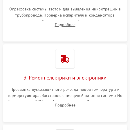
Опрессовка системы азотом для выявления микротрещин в
трубопроводе. Проверка испарителя и конденсатора
течеискателем. Демонтаж старого фильтра-осушителя и
Подробнее
продувка капиллярной трубки для устранения засоров.
3. Ремонт электрики и электроники
Прозвонка пускозащитного реле, датчиков температуры и
терморегулятора. Восстановление цепей питания системы No
Frost, включая ТЭН оттайки и вентилятор. Ремонт или замена
Подробнее
платы управления при сбоях алгоритмов.