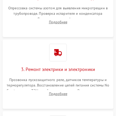
Опрессовка системы азотом для выявления микротрещин в
трубопроводе. Проверка испарителя и конденсатора
течеискателем. Демонтаж старого фильтра-осушителя и
Подробнее
продувка капиллярной трубки для устранения засоров.
3. Ремонт электрики и электроники
Прозвонка пускозащитного реле, датчиков температуры и
терморегулятора. Восстановление цепей питания системы No
Frost, включая ТЭН оттайки и вентилятор. Ремонт или замена
Подробнее
платы управления при сбоях алгоритмов.