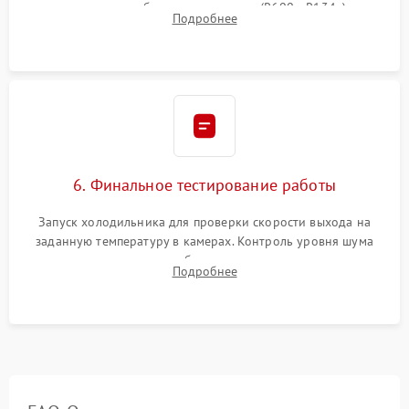
дозированным объемом хладагента (R600a, R134a) по
Подробнее
электронным весам. Контроль рабочего давления в системе.
6. Финальное тестирование работы
Запуск холодильника для проверки скорости выхода на
заданную температуру в камерах. Контроль уровня шума
компрессора, отсутствия обмерзания стенок и корректного
Подробнее
срабатывания системы автоматической оттайки.