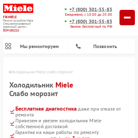
+7 (800) 301-55-83
Ежедневно, с 10:00 до 20:00
FIX-MIELE
+7 (800) 301-55-83
Ремонт устройств Miele
Специализированный
Звонок бесплатный по РФ
cервисный центр г.
Владивосток
Мы ремонтируем
Позвонить
стоке
Холодильник Miele слабо морозит
Холодильник
Miele
Слабо морозит
Бесплатная диагностика
даже при отказе от
ремонта
Привезем и увезем холодильник Miele
собственной доставкой
Ремонт вертикальных пылесосов Miele
Ремонт роботов-пылесосов Miele
Ремонт посудомоечных машин Miele
Ремонт варочных панелей Miele
Ремонт микроволновых печей Miele
Ремонт стиральных машин Miele
Ремонт гладильных систем Miele
Ремонт сушильных машин Miele
Гарантия на наши работы по ремонту