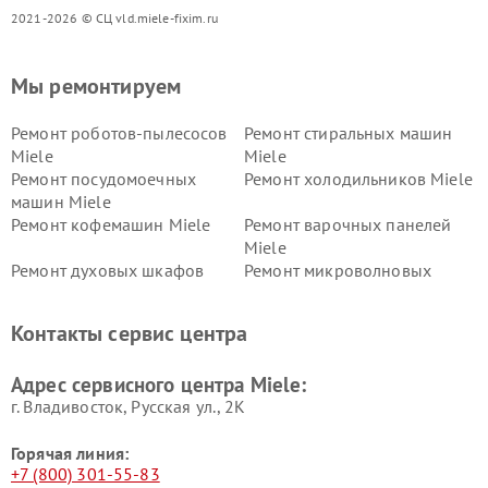
2021-2026 © СЦ vld.miele-fixim.ru
Мы ремонтируем
Ремонт роботов-пылесосов
Ремонт стиральных машин
Miele
Miele
Ремонт посудомоечных
Ремонт холодильников Miele
машин Miele
Ремонт кофемашин Miele
Ремонт варочных панелей
Miele
Ремонт духовых шкафов
Ремонт микроволновых
Miele
печей Miele
Ремонт парогенераторов
Ремонт вытяжек Miele
Контакты сервис центра
Miele
Ремонт гладильных систем
Ремонт вертикальных
Адрес сервисного центра Miele:
Miele
пылесосов Miele
г. Владивосток, Русская ул., 2К
Горячая линия:
+7 (800) 301-55-83