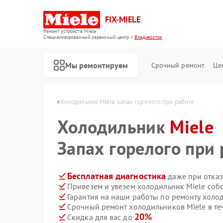
FIX-MIELE
Ремонт устройств Miele
Специализированный cервисный центр г.
Владивосток
Мы ремонтируем
Срочный ремонт
Це
iele в Владивостоке
Холодильник Miele запах горелого при работе
Холодильник
Miele
Запах горелого при 
Бесплатная диагностика
даже при отказ
Привезем и увезем холодильник Miele соб
Гарантия на наши работы по ремонту холо
Срочный ремонт холодильников Miele в те
20%
Скидка для вас до
Ремонт роботов-пылесосов Miele
Ремонт стиральных машин Miele
Ремонт посудомоечных машин Miele
Ремонт варочных панелей Miele
Ремонт духовых шкафов Miele
Ремонт микроволновых печей Miele
Ремонт парогенераторов Miele
Ремонт гладильных систем Miele
Ремонт вертикальных пылесосов Miele
Ремонт сушильных машин Miele