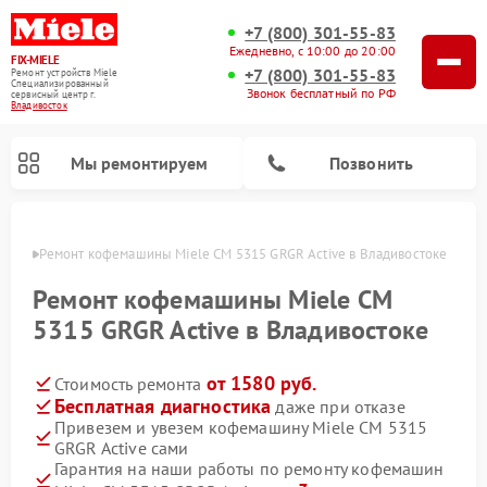
+7 (800) 301-55-83
Ежедневно, с 10:00 до 20:00
FIX-MIELE
+7 (800) 301-55-83
Ремонт устройств Miele
Специализированный
Звонок бесплатный по РФ
cервисный центр г.
Владивосток
Мы ремонтируем
Позвонить
стоке
Ремонт кофемашины Miele CM 5315 GRGR Active в Владивостоке
Ремонт кофемашины Miele CM
5315 GRGR Active в Владивостоке
от 1580 руб.
Стоимость ремонта
Бесплатная диагностика
даже при отказе
Привезем и увезем кофемашину Miele CM 5315
GRGR Active сами
Ремонт вертикальных пылесосов Miele
Ремонт роботов-пылесосов Miele
Ремонт посудомоечных машин Miele
Ремонт варочных панелей Miele
Ремонт микроволновых печей Miele
Ремонт стиральных машин Miele
Ремонт гладильных систем Miele
Ремонт сушильных машин Miele
Гарантия на наши работы по ремонту кофемашин