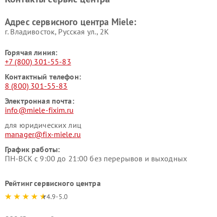
Miele
Ремонт гладильных систем
Ремонт вертикальных
Адрес сервисного центра Miele:
Miele
пылесосов Miele
г. Владивосток, Русская ул., 2К
Горячая линия:
+7 (800) 301-55-83
Контактный телефон:
8 (800) 301-55-83
Электронная почта:
info@miele-fixim.ru
для юридических лиц
manager@fix-miele.ru
График работы:
ПН-ВСК с 9:00 до 21:00 без перерывов и выходных
Рейтинг сервисного центра
4.9-5.0