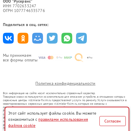
ООО "Русервис"
ИНН 7702633247
ОГРН 1077746335776
Поделиться в соц. сетях:
Мы принимаем
все формы оплаты
Политика конфиденциальности
Вся информация на сайте носит исключительно справочный характер.
Товарные знаки используются исключительно для описания устройств, в отношении которых
сервисные центры vld.miele-fixim.ru предоставляют услуги по ремонту. Услуги оказываются в
неавторизованных сервисных центрах vld.miele-fixim.ru, которые не связаны с
правообладателями товарных знаков или их официальными представителями.
Ремонт осуществляется для устройств, уже введенных в гражданский оборот в соответствии
Этот сайт использует файлы cookie. Вы можете
со статьей 1487 ГК РФ.
Использование товарных знаков не преследует цели индивидуализации услуг или введения
ознакомиться с
правилами использования
Согласен
потребителей в заблуждение, а служит для информирования о предоставляемых услугах по
ремонту техники указанных брендов.
файлов cookie
Представленная на сайте информация не является публичной офертой, определяемой