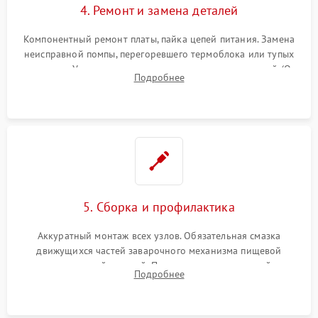
4. Ремонт и замена деталей
Компонентный ремонт платы, пайка цепей питания. Замена
неисправной помпы, перегоревшего термоблока или тупых
жерновов. Установка новых силиконовых уплотнителей (O-
Подробнее
ring) и тефлоновых трубок для надежного устранения
протечек.
5. Сборка и профилактика
Аккуратный монтаж всех узлов. Обязательная смазка
движущихся частей заварочного механизма пищевой
силиконовой смазкой. Проведение программной
Подробнее
декальцинации и очистки системы от кофейных масел.
Надежная фиксация всех соединений.