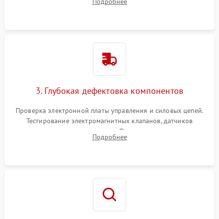
Подробнее
Промывка дренажных каналов и фильтров с использованием
специализированной химии.
3. Глубокая дефектовка компонентов
Проверка электронной платы управления и силовых цепей.
Тестирование электромагнитных клапанов, датчиков
температуры и расходомера. Оценка степени износа
Подробнее
жерновов кофемолки, уплотнительных колец гидросистемы
и шестерней редуктора.