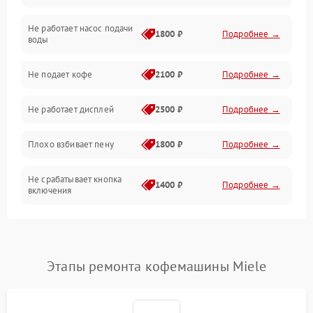
Не работает насос подачи
Проблемы с водой
1800 ₽
Подробнее →
воды
Проблемы с капучинатором и паром
Не подает кофе
2100 ₽
Подробнее →
Управление и электроника
Не работает дисплей
2500 ₽
Подробнее →
Программное обеспечение
Плохо взбивает пену
1800 ₽
Подробнее →
Не срабатывает кнопка
1400 ₽
Подробнее →
включения
Запах гари при работе
1800 ₽
Подробнее →
Постоянные сбои в работе
1500 ₽
Подробнее →
Этапы ремонта кофемашины Miele