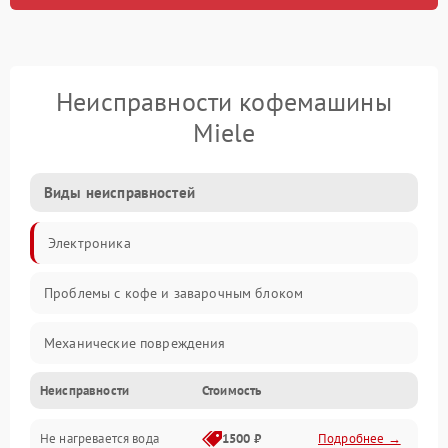
Неисправности кофемашины
Miele
Виды неисправностей
Электроника
Проблемы с кофе и заварочным блоком
Механические повреждения
Неисправности
Стоимость
Прочие неисправности
Не нагревается вода
1500 ₽
Подробнее →
Включение и работа