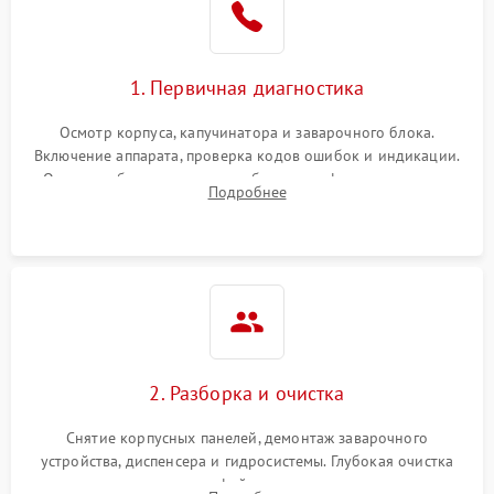
1. Первичная диагностика
Осмотр корпуса, капучинатора и заварочного блока.
Включение аппарата, проверка кодов ошибок и индикации.
Оценка работы помпы, термоблока и кофемолки на слух.
Подробнее
Измерение температуры и давления воды для выявления
локализации поломки.
2. Разборка и очистка
Снятие корпусных панелей, демонтаж заварочного
устройства, диспенсера и гидросистемы. Глубокая очистка
внутренних узлов от кофейных масел, жмыха и накипи.