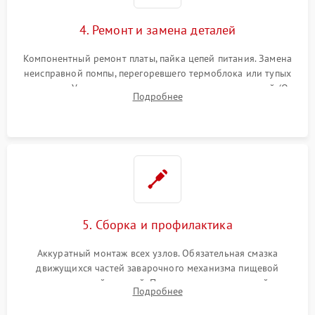
4. Ремонт и замена деталей
Компонентный ремонт платы, пайка цепей питания. Замена
неисправной помпы, перегоревшего термоблока или тупых
жерновов. Установка новых силиконовых уплотнителей (O-
Подробнее
ring) и тефлоновых трубок для надежного устранения
протечек.
5. Сборка и профилактика
Аккуратный монтаж всех узлов. Обязательная смазка
движущихся частей заварочного механизма пищевой
силиконовой смазкой. Проведение программной
Подробнее
декальцинации и очистки системы от кофейных масел.
Надежная фиксация всех соединений.