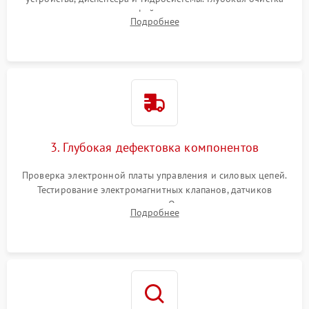
внутренних узлов от кофейных масел, жмыха и накипи.
Подробнее
Промывка дренажных каналов и фильтров с использованием
специализированной химии.
3. Глубокая дефектовка компонентов
Проверка электронной платы управления и силовых цепей.
Тестирование электромагнитных клапанов, датчиков
температуры и расходомера. Оценка степени износа
Подробнее
жерновов кофемолки, уплотнительных колец гидросистемы
и шестерней редуктора.