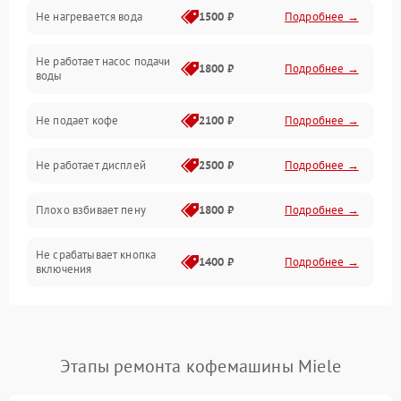
Не нагревается вода
1500 ₽
Подробнее →
Включение и работа
Не работает насос подачи
Проблемы с водой
1800 ₽
Подробнее →
воды
Проблемы с капучинатором и паром
Не подает кофе
2100 ₽
Подробнее →
Управление и электроника
Не работает дисплей
2500 ₽
Подробнее →
Программное обеспечение
Плохо взбивает пену
1800 ₽
Подробнее →
Не срабатывает кнопка
1400 ₽
Подробнее →
включения
Запах гари при работе
1800 ₽
Подробнее →
Постоянные сбои в работе
1500 ₽
Подробнее →
Этапы ремонта кофемашины Miele