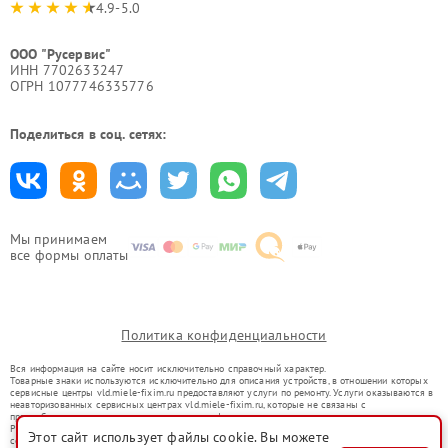
4.9-5.0
ООО "Русервис"
ИНН 7702633247
ОГРН 1077746335776
Поделиться в соц. сетях:
Мы принимаем
все формы оплаты
Политика конфиденциальности
Вся информация на сайте носит исключительно справочный характер.
Товарные знаки используются исключительно для описания устройств, в отношении которых
сервисные центры vld.miele-fixim.ru предоставляют услуги по ремонту. Услуги оказываются в
неавторизованных сервисных центрах vld.miele-fixim.ru, которые не связаны с
правообладателями товарных знаков или их официальными представителями.
Ремонт осуществляется для устройств, уже введенных в гражданский оборот в соответствии
Этот сайт использует файлы cookie. Вы можете
со статьей 1487 ГК РФ.