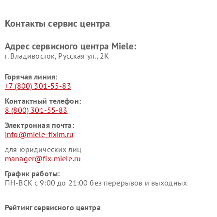
Miele
печей Miele
Ремонт парогенераторов
Ремонт вытяжек Miele
Контакты сервис центра
Miele
Ремонт гладильных систем
Ремонт вертикальных
Адрес сервисного центра Miele:
Miele
пылесосов Miele
г. Владивосток, Русская ул., 2К
Горячая линия:
+7 (800) 301-55-83
Контактный телефон:
8 (800) 301-55-83
Электронная почта:
info@miele-fixim.ru
для юридических лиц
manager@fix-miele.ru
График работы:
ПН-ВСК с 9:00 до 21:00 без перерывов и выходных
Рейтинг сервисного центра