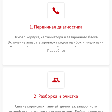
1. Первичная диагностика
Осмотр корпуса, капучинатора и заварочного блока.
Включение аппарата, проверка кодов ошибок и индикации.
Оценка работы помпы, термоблока и кофемолки на слух.
Подробнее
Измерение температуры и давления воды для выявления
локализации поломки.
2. Разборка и очистка
Снятие корпусных панелей, демонтаж заварочного
устройства, диспенсера и гидросистемы. Глубокая очистка