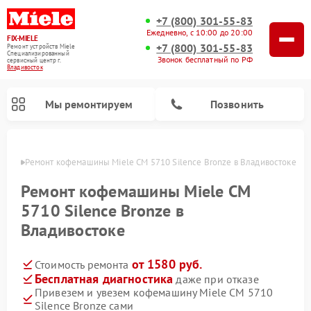
+7 (800) 301-55-83
Ежедневно, с 10:00 до 20:00
FIX-MIELE
+7 (800) 301-55-83
Ремонт устройств Miele
Специализированный
Звонок бесплатный по РФ
cервисный центр г.
Владивосток
Мы ремонтируем
Позвонить
стоке
Ремонт кофемашины Miele CM 5710 Silence Bronze в Владивостоке
Ремонт кофемашины Miele CM
5710 Silence Bronze в
Владивостоке
от 1580 руб.
Стоимость ремонта
Бесплатная диагностика
даже при отказе
Привезем и увезем кофемашину Miele CM 5710
Ремонт вертикальных пылесосов Miele
Ремонт роботов-пылесосов Miele
Ремонт посудомоечных машин Miele
Ремонт варочных панелей Miele
Ремонт микроволновых печей Miele
Ремонт стиральных машин Miele
Ремонт гладильных систем Miele
Ремонт сушильных машин Miele
Silence Bronze сами