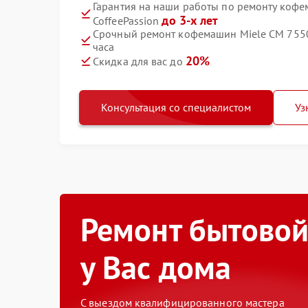
Гарантия на наши работы по ремонту коф
до 3-х лет
CoffeePassion
Срочный ремонт кофемашин Miele CM 7550 
часа
20%
Скидка для вас до
Консультация со специалистом
Уз
Ремонт бытовой
у Вас дома
С выездом квалифицированного мастера