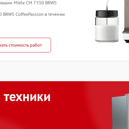
емашин Miele CM 7550 BRWS
BRWS CoffeePassion в течении
нать стоимость работ
 техники