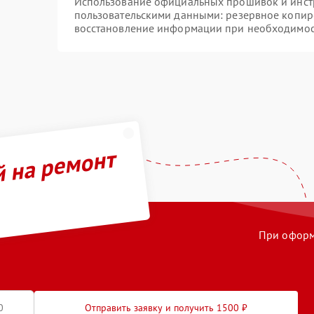
Использование официальных прошивок и инстр
пользовательскими данными: резервное копир
восстановление информации при необходимо
й на ремонт
При оформл
Отправить заявку и получить 1500 ₽