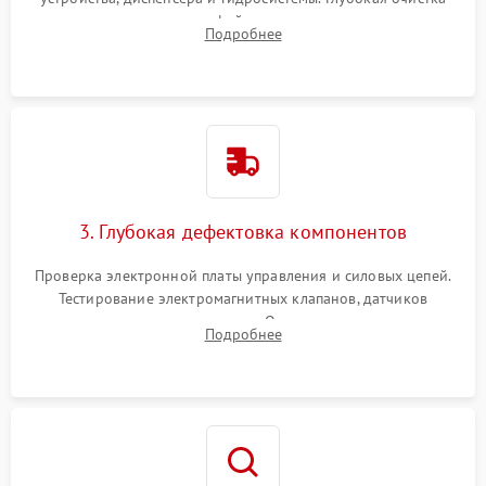
внутренних узлов от кофейных масел, жмыха и накипи.
Подробнее
Промывка дренажных каналов и фильтров с использованием
специализированной химии.
3. Глубокая дефектовка компонентов
Проверка электронной платы управления и силовых цепей.
Тестирование электромагнитных клапанов, датчиков
температуры и расходомера. Оценка степени износа
Подробнее
жерновов кофемолки, уплотнительных колец гидросистемы
и шестерней редуктора.