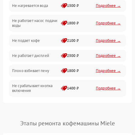
Не нагревается вода
1500 ₽
Подробнее →
Включение и работа
Не работает насос подачи
Проблемы с водой
1800 ₽
Подробнее →
воды
Проблемы с капучинатором и паром
Не подает кофе
2100 ₽
Подробнее →
Управление и электроника
Не работает дисплей
2500 ₽
Подробнее →
Программное обеспечение
Плохо взбивает пену
1800 ₽
Подробнее →
Не срабатывает кнопка
1400 ₽
Подробнее →
включения
Запах гари при работе
1800 ₽
Подробнее →
Постоянные сбои в работе
1500 ₽
Подробнее →
Этапы ремонта кофемашины Miele