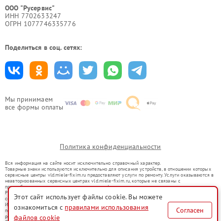
ООО "Русервис"
ИНН 7702633247
ОГРН 1077746335776
Поделиться в соц. сетях:
Мы принимаем
все формы оплаты
Политика конфиденциальности
Вся информация на сайте носит исключительно справочный характер.
Товарные знаки используются исключительно для описания устройств, в отношении которых
сервисные центры vld.miele-fixim.ru предоставляют услуги по ремонту. Услуги оказываются в
неавторизованных сервисных центрах vld.miele-fixim.ru, которые не связаны с
правообладателями товарных знаков или их официальными представителями.
Ремонт осуществляется для устройств, уже введенных в гражданский оборот в соответствии
Этот сайт использует файлы cookie. Вы можете
со статьей 1487 ГК РФ.
Использование товарных знаков не преследует цели индивидуализации услуг или введения
ознакомиться с
правилами использования
Согласен
потребителей в заблуждение, а служит для информирования о предоставляемых услугах по
ремонту техники указанных брендов.
файлов cookie