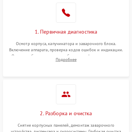
1. Первичная диагностика
Осмотр корпуса, капучинатора и заварочного блока.
Включение аппарата, проверка кодов ошибок и индикации.
Оценка работы помпы, термоблока и кофемолки на слух.
Подробнее
Измерение температуры и давления воды для выявления
локализации поломки.
2. Разборка и очистка
Снятие корпусных панелей, демонтаж заварочного
устройства, диспенсера и гидросистемы. Глубокая очистка