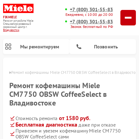
+7 (800) 301-55-83
Ежедневно, с 10:00 до 20:00
FIX-MIELE
+7 (800) 301-55-83
Ремонт устройств Miele
Специализированный
Звонок бесплатный по РФ
cервисный центр г.
Владивосток
Мы ремонтируем
Позвонить
стоке
Ремонт кофемашины Miele CM7750 OBSW CoffeeSelect в Владивосток
Ремонт кофемашины Miele
CM7750 OBSW CoffeeSelect в
Владивостоке
от 1580 руб.
Стоимость ремонта
Бесплатная диагностика
даже при отказе
Привезем и увезем кофемашину Miele CM7750
Ремонт вертикальных пылесосов Miele
Ремонт роботов-пылесосов Miele
Ремонт посудомоечных машин Miele
Ремонт варочных панелей Miele
Ремонт микроволновых печей Miele
Ремонт стиральных машин Miele
Ремонт гладильных систем Miele
Ремонт сушильных машин Miele
OBSW CoffeeSelect сами