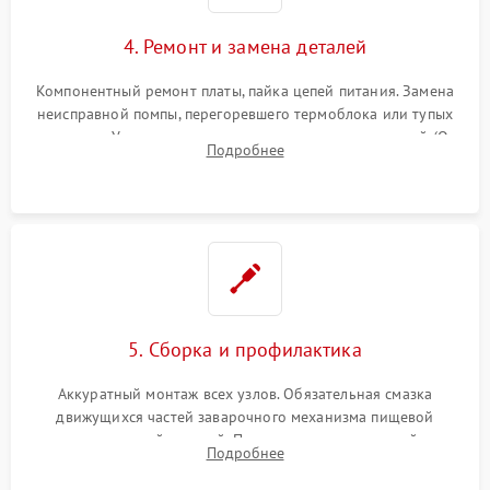
4. Ремонт и замена деталей
Компонентный ремонт платы, пайка цепей питания. Замена
неисправной помпы, перегоревшего термоблока или тупых
жерновов. Установка новых силиконовых уплотнителей (O-
Подробнее
ring) и тефлоновых трубок для надежного устранения
протечек.
5. Сборка и профилактика
Аккуратный монтаж всех узлов. Обязательная смазка
движущихся частей заварочного механизма пищевой
силиконовой смазкой. Проведение программной
Подробнее
декальцинации и очистки системы от кофейных масел.
Надежная фиксация всех соединений.