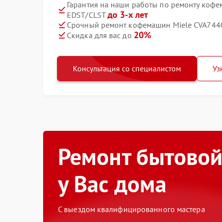
Гарантия на наши работы по ремонту коф
до 3-х лет
EDST/CLST
Срочный ремонт кофемашин Miele CVA7440
20%
Скидка для вас до
Консультация со специалистом
Уз
Ремонт бытовой
у Вас дома
С выездом квалифицированного мастера