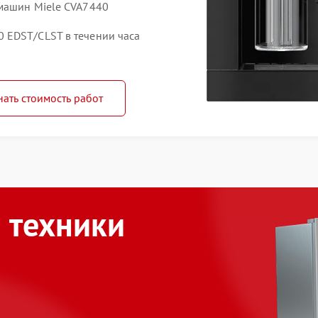
емашин Miele CVA7440
 EDST/CLST в течении часа
нать стоимость работ
 техники