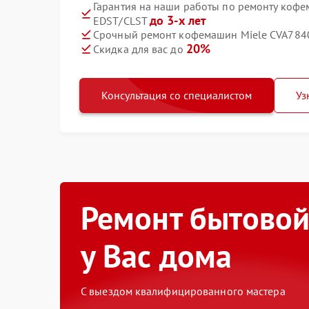
Гарантия на наши работы по ремонту коф
до 3-х лет
EDST/CLST
Срочный ремонт кофемашин Miele CVA7840
20%
Скидка для вас до
Консультация со специалистом
Уз
Ремонт бытовой
у Вас дома
С выездом квалифицированного мастера