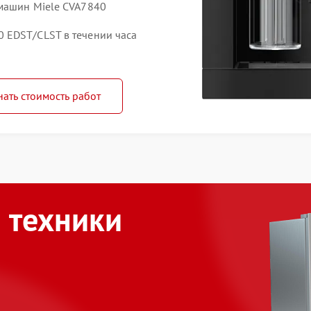
емашин Miele CVA7840
 EDST/CLST в течении часа
нать стоимость работ
 техники