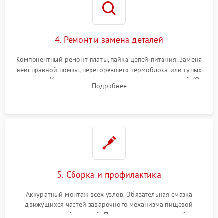
4. Ремонт и замена деталей
Компонентный ремонт платы, пайка цепей питания. Замена
неисправной помпы, перегоревшего термоблока или тупых
жерновов. Установка новых силиконовых уплотнителей (O-
Подробнее
ring) и тефлоновых трубок для надежного устранения
протечек.
5. Сборка и профилактика
Аккуратный монтаж всех узлов. Обязательная смазка
движущихся частей заварочного механизма пищевой
силиконовой смазкой. Проведение программной