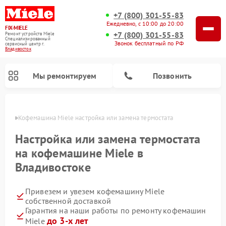
+7 (800) 301-55-83
Ежедневно, с 10:00 до 20:00
FIX-MIELE
+7 (800) 301-55-83
Ремонт устройств Miele
Специализированный
Звонок бесплатный по РФ
cервисный центр г.
Владивосток
Мы ремонтируем
Позвонить
стоке
Кофемашина Miele настройка или замена термостата
Настройка или замена термостата
на кофемашине Miele в
Владивостоке
Привезем и увезем кофемашину Miele
собственной доставкой
Гарантия на наши работы по ремонту кофемашин
Ремонт вертикальных пылесосов Miele
Ремонт роботов-пылесосов Miele
Ремонт посудомоечных машин Miele
Ремонт варочных панелей Miele
Ремонт микроволновых печей Miele
Ремонт стиральных машин Miele
Ремонт гладильных систем Miele
Ремонт сушильных машин Miele
до 3-х лет
Miele