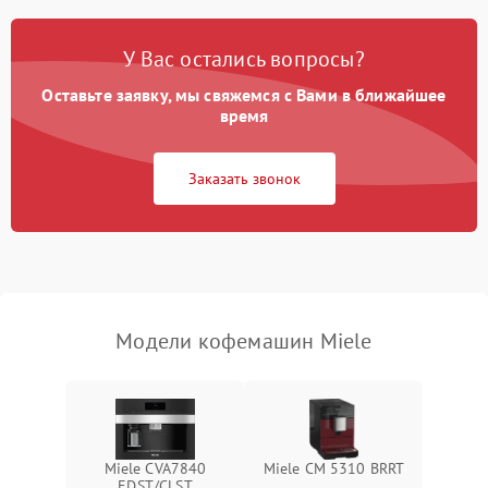
Постоянные сбои в работе
1500 ₽
Подробнее →
У Вас остались вопросы?
Оставьте заявку, мы свяжемся с Вами в ближайшее
время
Заказать звонок
Модели кофемашин Miele
Miele CVA7840
Miele CM 5310 BRRT
EDST/CLST