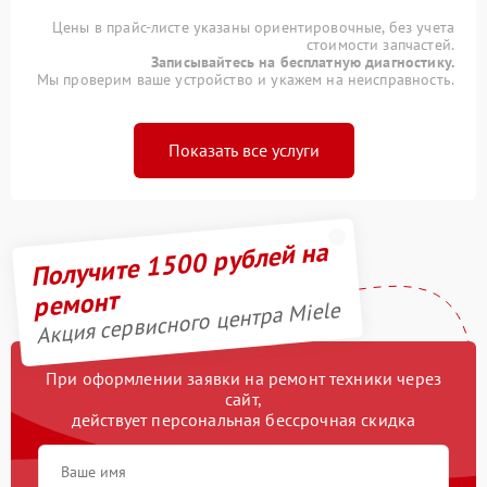
Цены в прайс-листе указаны ориентировочные, без учета
стоимости запчастей.
Записывайтесь на бесплатную диагностику.
Мы проверим ваше устройство и укажем на неисправность.
Показать все услуги
Получите 1500 рублей на
ремонт
Акция сервисного центра Miele
При оформлении заявки на ремонт техники через
сайт,
действует персональная бессрочная скидка