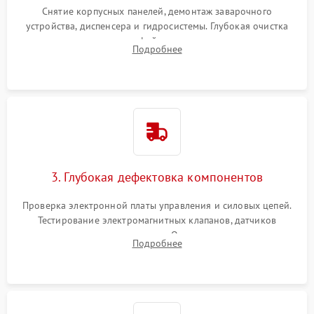
Снятие корпусных панелей, демонтаж заварочного
устройства, диспенсера и гидросистемы. Глубокая очистка
внутренних узлов от кофейных масел, жмыха и накипи.
Подробнее
Промывка дренажных каналов и фильтров с использованием
специализированной химии.
3. Глубокая дефектовка компонентов
Проверка электронной платы управления и силовых цепей.
Тестирование электромагнитных клапанов, датчиков
температуры и расходомера. Оценка степени износа
Подробнее
жерновов кофемолки, уплотнительных колец гидросистемы
и шестерней редуктора.