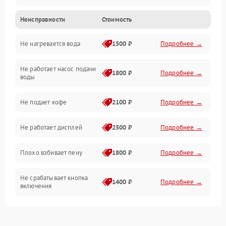
Неисправности
Стоимость
Прочие неисправности
Не нагревается вода
1500 ₽
Подробнее →
Включение и работа
Не работает насос подачи
Проблемы с водой
1800 ₽
Подробнее →
воды
Проблемы с капучинатором и паром
Не подает кофе
2100 ₽
Подробнее →
Управление и электроника
Не работает дисплей
2500 ₽
Подробнее →
Программное обеспечение
Плохо взбивает пену
1800 ₽
Подробнее →
Не срабатывает кнопка
1400 ₽
Подробнее →
включения
Запах гари при работе
1800 ₽
Подробнее →