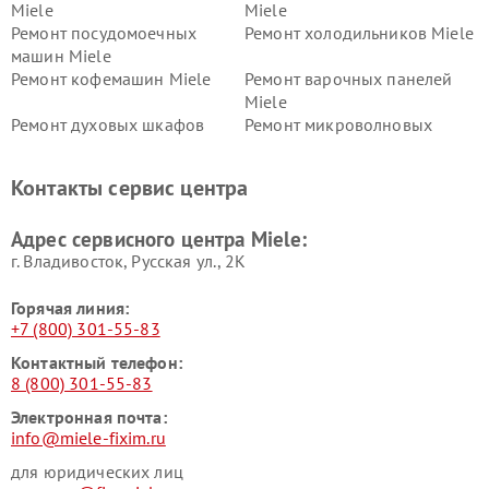
Miele
Miele
Ремонт посудомоечных
Ремонт холодильников Miele
машин Miele
Ремонт кофемашин Miele
Ремонт варочных панелей
Miele
Ремонт духовых шкафов
Ремонт микроволновых
Miele
печей Miele
Ремонт парогенераторов
Ремонт вытяжек Miele
Контакты сервис центра
Miele
Ремонт гладильных систем
Ремонт вертикальных
Адрес сервисного центра Miele:
Miele
пылесосов Miele
г. Владивосток, Русская ул., 2К
Горячая линия:
+7 (800) 301-55-83
Контактный телефон:
8 (800) 301-55-83
Электронная почта:
info@miele-fixim.ru
для юридических лиц