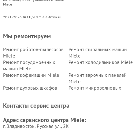
Miele
2021-2026 © СЦ vld.miele-fixim.ru
Мы ремонтируем
Ремонт роботов-пылесосов
Ремонт стиральных машин
Miele
Miele
Ремонт посудомоечных
Ремонт холодильников Miele
машин Miele
Ремонт кофемашин Miele
Ремонт варочных панелей
Miele
Ремонт духовых шкафов
Ремонт микроволновых
Miele
печей Miele
Ремонт парогенераторов
Ремонт вытяжек Miele
Контакты сервис центра
Miele
Ремонт гладильных систем
Ремонт вертикальных
Адрес сервисного центра Miele:
Miele
пылесосов Miele
г. Владивосток, Русская ул., 2К