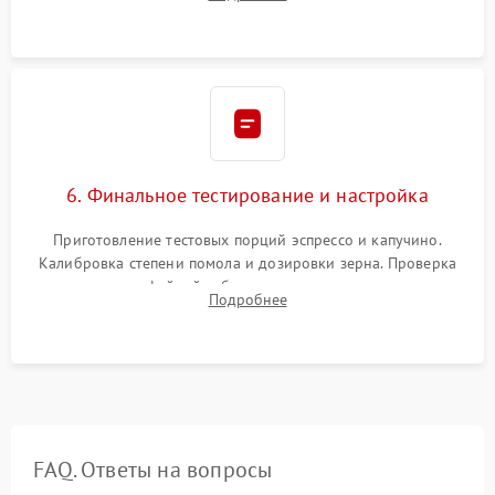
декальцинации и очистки системы от кофейных масел.
Надежная фиксация всех соединений.
6. Финальное тестирование и настройка
Приготовление тестовых порций эспрессо и капучино.
Калибровка степени помола и дозировки зерна. Проверка
плотности кофейной таблетки, температуры напитка и
Подробнее
качества молочной пены. Контроль отсутствия посторонних
шумов и протечек.
FAQ. Ответы на вопросы