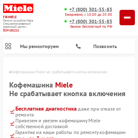
+7 (800) 301-55-83
Ежедневно, с 10:00 до 20:00
FIX-MIELE
+7 (800) 301-55-83
Ремонт устройств Miele
Специализированный
Звонок бесплатный по РФ
cервисный центр г.
Владивосток
Мы ремонтируем
Позвонить
стоке
Кофемашина Miele не срабатывает кнопка включения
Кофемашина
Miele
Не срабатывает кнопка включения
Бесплатная диагностика
даже при отказе от
ремонта
Привезем и увезем кофемашину Miele
собственной доставкой
Ремонт вертикальных пылесосов Miele
Ремонт роботов-пылесосов Miele
Ремонт посудомоечных машин Miele
Ремонт варочных панелей Miele
Ремонт микроволновых печей Miele
Ремонт стиральных машин Miele
Ремонт гладильных систем Miele
Ремонт сушильных машин Miele
Гарантия на наши работы по ремонту кофемашин