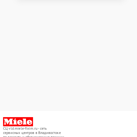
СЦ vld.miele-fixim.ru - сеть
сервисных центров в Владивостоке
по ремонту и обслуживанию техники