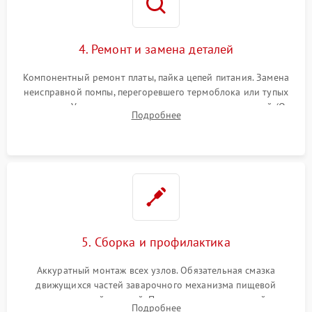
4. Ремонт и замена деталей
Компонентный ремонт платы, пайка цепей питания. Замена
неисправной помпы, перегоревшего термоблока или тупых
жерновов. Установка новых силиконовых уплотнителей (O-
Подробнее
ring) и тефлоновых трубок для надежного устранения
протечек.
5. Сборка и профилактика
Аккуратный монтаж всех узлов. Обязательная смазка
движущихся частей заварочного механизма пищевой
силиконовой смазкой. Проведение программной
Подробнее