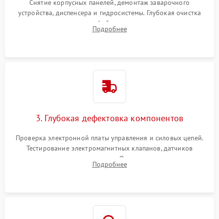
Снятие корпусных панелей, демонтаж заварочного
устройства, диспенсера и гидросистемы. Глубокая очистка
внутренних узлов от кофейных масел, жмыха и накипи.
Подробнее
Промывка дренажных каналов и фильтров с использованием
специализированной химии.
3. Глубокая дефектовка компонентов
Проверка электронной платы управления и силовых цепей.
Тестирование электромагнитных клапанов, датчиков
температуры и расходомера. Оценка степени износа
Подробнее
жерновов кофемолки, уплотнительных колец гидросистемы
и шестерней редуктора.