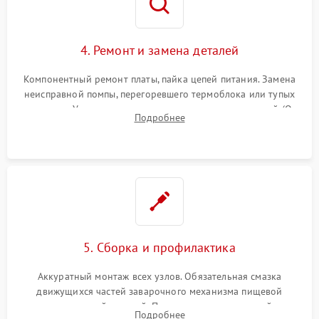
4. Ремонт и замена деталей
Компонентный ремонт платы, пайка цепей питания. Замена
неисправной помпы, перегоревшего термоблока или тупых
жерновов. Установка новых силиконовых уплотнителей (O-
Подробнее
ring) и тефлоновых трубок для надежного устранения
протечек.
5. Сборка и профилактика
Аккуратный монтаж всех узлов. Обязательная смазка
движущихся частей заварочного механизма пищевой
силиконовой смазкой. Проведение программной
Подробнее