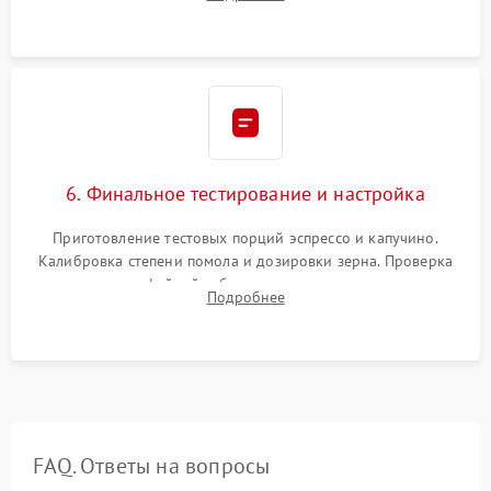
декальцинации и очистки системы от кофейных масел.
Надежная фиксация всех соединений.
6. Финальное тестирование и настройка
Приготовление тестовых порций эспрессо и капучино.
Калибровка степени помола и дозировки зерна. Проверка
плотности кофейной таблетки, температуры напитка и
Подробнее
качества молочной пены. Контроль отсутствия посторонних
шумов и протечек.
FAQ. Ответы на вопросы