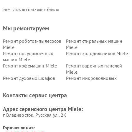
2021-2026 © СЦ vld.miele-fixim.ru
Мы ремонтируем
Ремонт роботов-пылесосов
Ремонт стиральных машин
Miele
Miele
Ремонт посудомоечных
Ремонт холодильников Miele
машин Miele
Ремонт кофемашин Miele
Ремонт варочных панелей
Miele
Ремонт духовых шкафов
Ремонт микроволновых
Miele
печей Miele
Ремонт парогенераторов
Ремонт вытяжек Miele
Контакты сервис центра
Miele
Ремонт гладильных систем
Ремонт вертикальных
Адрес сервисного центра Miele:
Miele
пылесосов Miele
г. Владивосток, Русская ул., 2К
Горячая линия: