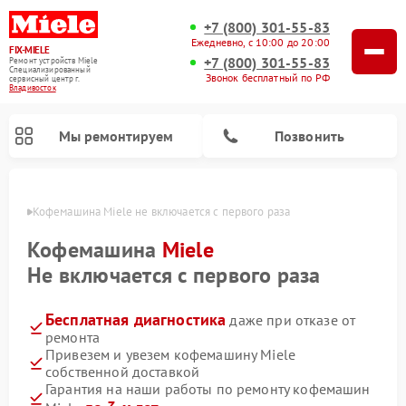
+7 (800) 301-55-83
Ежедневно, с 10:00 до 20:00
FIX-MIELE
+7 (800) 301-55-83
Ремонт устройств Miele
Специализированный
Звонок бесплатный по РФ
cервисный центр г.
Владивосток
Мы ремонтируем
Позвонить
стоке
Кофемашина Miele не включается с первого раза
Кофемашина
Miele
Не включается с первого раза
Бесплатная диагностика
даже при отказе от
ремонта
Привезем и увезем кофемашину Miele
собственной доставкой
Ремонт вертикальных пылесосов Miele
Ремонт роботов-пылесосов Miele
Ремонт посудомоечных машин Miele
Ремонт варочных панелей Miele
Ремонт микроволновых печей Miele
Ремонт стиральных машин Miele
Ремонт гладильных систем Miele
Ремонт сушильных машин Miele
Гарантия на наши работы по ремонту кофемашин