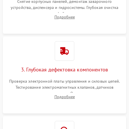
Снятие корпусных панелей, демонтаж заварочного
устройства, диспенсера и гидросистемы. Глубокая очистка
внутренних узлов от кофейных масел, жмыха и накипи.
Подробнее
Промывка дренажных каналов и фильтров с использованием
специализированной химии.
3. Глубокая дефектовка компонентов
Проверка электронной платы управления и силовых цепей.
Тестирование электромагнитных клапанов, датчиков
температуры и расходомера. Оценка степени износа
Подробнее
жерновов кофемолки, уплотнительных колец гидросистемы
и шестерней редуктора.