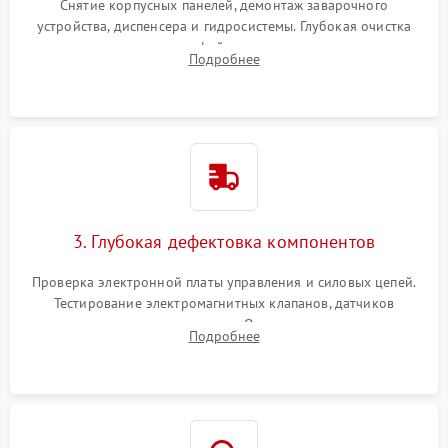
Снятие корпусных панелей, демонтаж заварочного
устройства, диспенсера и гидросистемы. Глубокая очистка
внутренних узлов от кофейных масел, жмыха и накипи.
Подробнее
Промывка дренажных каналов и фильтров с использованием
специализированной химии.
3. Глубокая дефектовка компонентов
Проверка электронной платы управления и силовых цепей.
Тестирование электромагнитных клапанов, датчиков
температуры и расходомера. Оценка степени износа
Подробнее
жерновов кофемолки, уплотнительных колец гидросистемы
и шестерней редуктора.