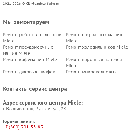
2021-2026 © СЦ vld.miele-fixim.ru
Мы ремонтируем
Ремонт роботов-пылесосов
Ремонт стиральных машин
Miele
Miele
Ремонт посудомоечных
Ремонт холодильников Miele
машин Miele
Ремонт кофемашин Miele
Ремонт варочных панелей
Miele
Ремонт духовых шкафов
Ремонт микроволновых
Miele
печей Miele
Ремонт парогенераторов
Ремонт вытяжек Miele
Контакты сервис центра
Miele
Ремонт гладильных систем
Ремонт вертикальных
Адрес сервисного центра Miele:
Miele
пылесосов Miele
г. Владивосток, Русская ул., 2К
Горячая линия:
+7 (800) 301-55-83