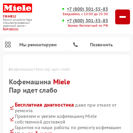
+7 (800) 301-55-83
Ежедневно, с 10:00 до 20:00
FIX-MIELE
+7 (800) 301-55-83
Ремонт устройств Miele
Специализированный
Звонок бесплатный по РФ
cервисный центр г.
Владивосток
Мы ремонтируем
Позвонить
стоке
Кофемашина Miele пар идет слабо
Кофемашина
Miele
Пар идет слабо
Бесплатная диагностика
даже при отказе от
ремонта
Привезем и увезем кофемашину Miele
собственной доставкой
Ремонт вертикальных пылесосов Miele
Ремонт роботов-пылесосов Miele
Ремонт посудомоечных машин Miele
Ремонт варочных панелей Miele
Ремонт микроволновых печей Miele
Ремонт стиральных машин Miele
Ремонт гладильных систем Miele
Ремонт сушильных машин Miele
Гарантия на наши работы по ремонту кофемашин