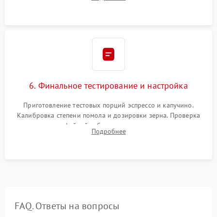
декальцинации и очистки системы от кофейных масел.
Надежная фиксация всех соединений.
6. Финальное тестирование и настройка
Приготовление тестовых порций эспрессо и капучино.
Калибровка степени помола и дозировки зерна. Проверка
плотности кофейной таблетки, температуры напитка и
Подробнее
качества молочной пены. Контроль отсутствия посторонних
шумов и протечек.
FAQ. Ответы на вопросы