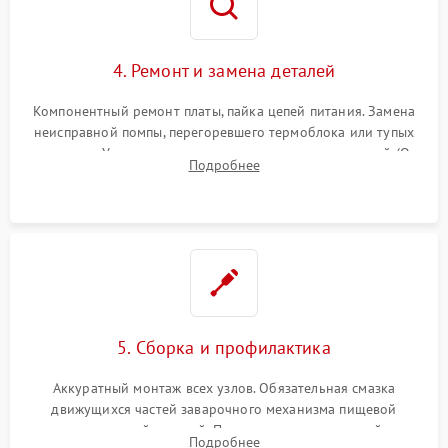
4. Ремонт и замена деталей
Компонентный ремонт платы, пайка цепей питания. Замена
неисправной помпы, перегоревшего термоблока или тупых
жерновов. Установка новых силиконовых уплотнителей (O-
Подробнее
ring) и тефлоновых трубок для надежного устранения
протечек.
5. Сборка и профилактика
Аккуратный монтаж всех узлов. Обязательная смазка
движущихся частей заварочного механизма пищевой
силиконовой смазкой. Проведение программной
Подробнее