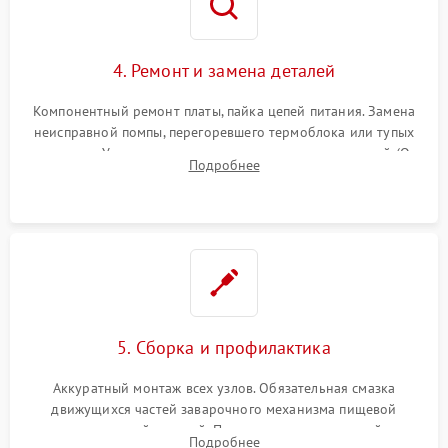
4. Ремонт и замена деталей
Компонентный ремонт платы, пайка цепей питания. Замена
неисправной помпы, перегоревшего термоблока или тупых
жерновов. Установка новых силиконовых уплотнителей (O-
Подробнее
ring) и тефлоновых трубок для надежного устранения
протечек.
5. Сборка и профилактика
Аккуратный монтаж всех узлов. Обязательная смазка
движущихся частей заварочного механизма пищевой
силиконовой смазкой. Проведение программной
Подробнее