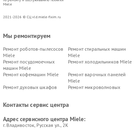
Miele
2021-2026 © СЦ vld.miele-fixim.ru
Мы ремонтируем
Ремонт роботов-пылесосов
Ремонт стиральных машин
Miele
Miele
Ремонт посудомоечных
Ремонт холодильников Miele
машин Miele
Ремонт кофемашин Miele
Ремонт варочных панелей
Miele
Ремонт духовых шкафов
Ремонт микроволновых
Miele
печей Miele
Ремонт парогенераторов
Ремонт вытяжек Miele
Контакты сервис центра
Miele
Ремонт гладильных систем
Ремонт вертикальных
Адрес сервисного центра Miele:
Miele
пылесосов Miele
г. Владивосток, Русская ул., 2К