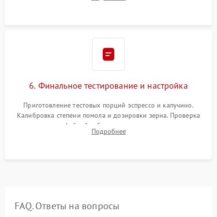
декальцинации и очистки системы от кофейных масел.
Надежная фиксация всех соединений.
6. Финальное тестирование и настройка
Приготовление тестовых порций эспрессо и капучино.
Калибровка степени помола и дозировки зерна. Проверка
плотности кофейной таблетки, температуры напитка и
Подробнее
качества молочной пены. Контроль отсутствия посторонних
шумов и протечек.
FAQ. Ответы на вопросы