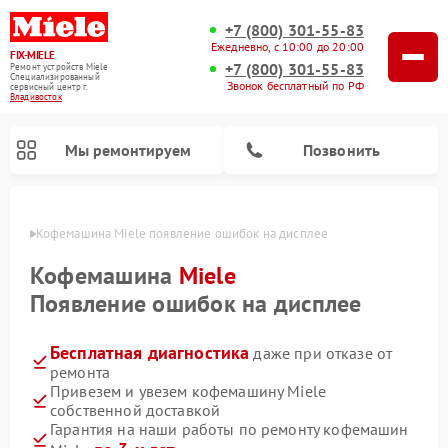
+7 (800) 301-55-83
Ежедневно, с 10:00 до 20:00
FIX-MIELE
+7 (800) 301-55-83
Ремонт устройств Miele
Специализированный
Звонок бесплатный по РФ
cервисный центр г.
Владивосток
Мы ремонтируем
Позвонить
стоке
Кофемашина Miele появление ошибок на дисплее
Кофемашина
Miele
Появление ошибок на дисплее
Бесплатная диагностика
даже при отказе от
ремонта
Привезем и увезем кофемашину Miele
собственной доставкой
Ремонт вертикальных пылесосов Miele
Ремонт роботов-пылесосов Miele
Ремонт посудомоечных машин Miele
Ремонт варочных панелей Miele
Ремонт микроволновых печей Miele
Ремонт стиральных машин Miele
Ремонт гладильных систем Miele
Ремонт сушильных машин Miele
Гарантия на наши работы по ремонту кофемашин