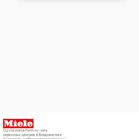
СЦ vld.miele-fixim.ru - сеть
сервисных центров в Владивостоке
по ремонту и обслуживанию техники