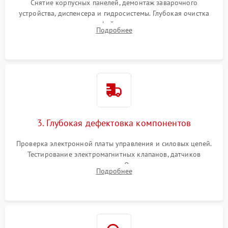
Снятие корпусных панелей, демонтаж заварочного
устройства, диспенсера и гидросистемы. Глубокая очистка
внутренних узлов от кофейных масел, жмыха и накипи.
Подробнее
Промывка дренажных каналов и фильтров с использованием
специализированной химии.
3. Глубокая дефектовка компонентов
Проверка электронной платы управления и силовых цепей.
Тестирование электромагнитных клапанов, датчиков
температуры и расходомера. Оценка степени износа
Подробнее
жерновов кофемолки, уплотнительных колец гидросистемы
и шестерней редуктора.