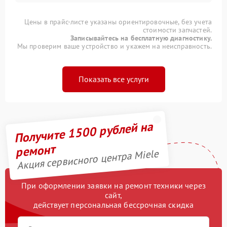
Цены в прайс-листе указаны ориентировочные, без учета
стоимости запчастей.
Записывайтесь на бесплатную диагностику.
Мы проверим ваше устройство и укажем на неисправность.
Показать все услуги
Получите 1500 рублей на
ремонт
Акция сервисного центра Miele
При оформлении заявки на ремонт техники через
сайт,
действует персональная бессрочная скидка