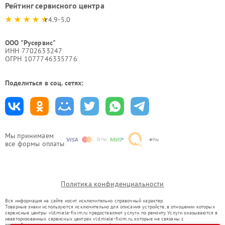
Рейтинг сервисного центра
4.9-5.0
ООО "Русервис"
ИНН 7702633247
ОГРН 1077746335776
Поделиться в соц. сетях:
Мы принимаем
все формы оплаты
Политика конфиденциальности
Вся информация на сайте носит исключительно справочный характер.
Товарные знаки используются исключительно для описания устройств, в отношении которых
сервисные центры vld.miele-fixim.ru предоставляют услуги по ремонту. Услуги оказываются в
неавторизованных сервисных центрах vld.miele-fixim.ru, которые не связаны с
правообладателями товарных знаков или их официальными представителями.