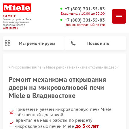
+7 (800) 301-55-83
Ежедневно, с 10:00 до 20:00
FIX-MIELE
+7 (800) 301-55-83
Ремонт устройств Miele
Специализированный
Звонок бесплатный по РФ
cервисный центр г.
Владивосток
Мы ремонтируем
Позвонить
стоке
Микроволновая печь Miele ремонт механизма открывания двери
Ремонт механизма открывания
двери на микроволновой печи
Miele в Владивостоке
Привезем и увезем микроволновую печь Miele
собственной доставкой
Гарантия на наши работы по ремонту
Ремонт вертикальных пылесосов Miele
Ремонт роботов-пылесосов Miele
Ремонт посудомоечных машин Miele
Ремонт стиральных машин Miele
Ремонт варочных панелей Miele
Ремонт гладильных систем Miele
Ремонт сушильных машин Miele
до 3-х лет
микроволновых печей Miele