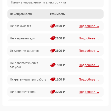
Панель управления и электроника
Неисправности
Стоимость
Дверца и корпус
Не включается
2500 ₽
Подробнее →
Механика и внутренние элементы
Не нагревает еду
2200 ₽
Подробнее →
Механические повреждения
Искажение дисплея
2800 ₽
Подробнее →
Питание и запуск
Не работает кнопка
Нагрев и приготовление
1500 ₽
Подробнее →
запуска
Программное обеспечение
Искры внутри при работе
1100 ₽
Подробнее →
Не работает гриль
2200 ₽
Подробнее →
Перегрев или отключение
2400 ₽
Подробнее →
во время работы