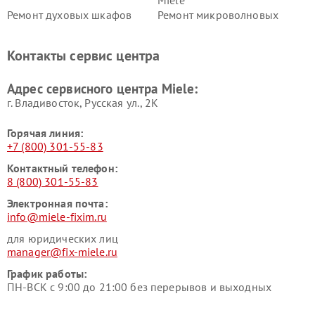
Miele
Ремонт духовых шкафов
Ремонт микроволновых
Miele
печей Miele
Ремонт парогенераторов
Ремонт вытяжек Miele
Контакты сервис центра
Miele
Ремонт гладильных систем
Ремонт вертикальных
Адрес сервисного центра Miele:
Miele
пылесосов Miele
г. Владивосток, Русская ул., 2К
Горячая линия:
+7 (800) 301-55-83
Контактный телефон:
8 (800) 301-55-83
Электронная почта:
info@miele-fixim.ru
для юридических лиц
manager@fix-miele.ru
График работы:
ПН-ВСК с 9:00 до 21:00 без перерывов и выходных