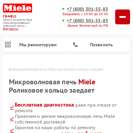
+7 (800) 301-55-83
Ежедневно, с 10:00 до 20:00
FIX-MIELE
+7 (800) 301-55-83
Ремонт устройств Miele
Специализированный
Звонок бесплатный по РФ
cервисный центр г.
Владивосток
Мы ремонтируем
Позвонить
стоке
Микроволновая печь Miele роликовое кольцо заедает
Микроволновая печь
Miele
Роликовое кольцо заедает
Бесплатная диагностика
даже при отказе от
ремонта
Привезем и увезем микроволновую печь Miele
собственной доставкой
Ремонт вертикальных пылесосов Miele
Ремонт роботов-пылесосов Miele
Ремонт посудомоечных машин Miele
Ремонт стиральных машин Miele
Ремонт варочных панелей Miele
Ремонт гладильных систем Miele
Ремонт сушильных машин Miele
Гарантия на наши работы по ремонту