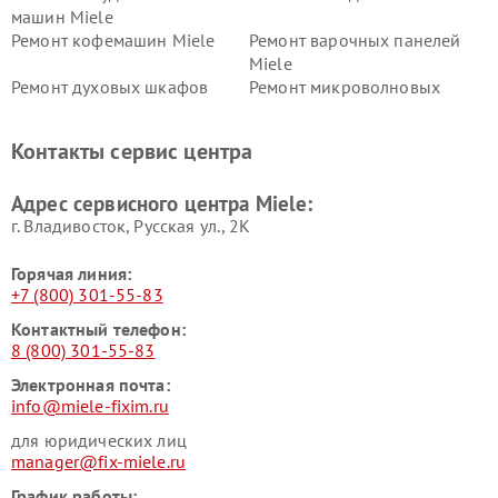
машин Miele
Ремонт кофемашин Miele
Ремонт варочных панелей
Miele
Ремонт духовых шкафов
Ремонт микроволновых
Miele
печей Miele
Ремонт парогенераторов
Ремонт вытяжек Miele
Контакты сервис центра
Miele
Ремонт гладильных систем
Ремонт вертикальных
Адрес сервисного центра Miele:
Miele
пылесосов Miele
г. Владивосток, Русская ул., 2К
Горячая линия:
+7 (800) 301-55-83
Контактный телефон:
8 (800) 301-55-83
Электронная почта:
info@miele-fixim.ru
для юридических лиц
manager@fix-miele.ru
График работы: