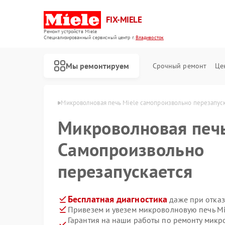
FIX-MIELE
Ремонт устройств Miele
Специализированный cервисный центр г.
Владивосток
Мы ремонтируем
Срочный ремонт
Це
ele в Владивостоке
Микроволновая печь Miele самопроизвольно перезапус
Микроволновая печ
Самопроизвольно
перезапускается
Бесплатная диагностика
даже при отказ
Привезем и увезем микроволновую печь Mi
Гарантия на наши работы по ремонту микр
Ремонт роботов-пылесосов Miele
Ремонт стиральных машин Miele
Ремонт посудомоечных машин Miele
Ремонт варочных панелей Miele
Ремонт духовых шкафов Miele
Ремонт парогенераторов Miele
Ремонт гладильных систем Miele
Ремонт вертикальных пылесосов Miele
Ремонт сушильных машин Miele