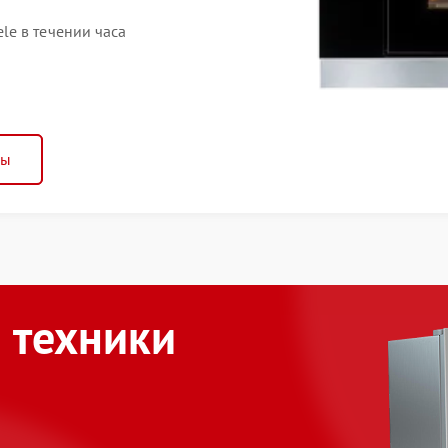
e в течении часа
ны
 техники