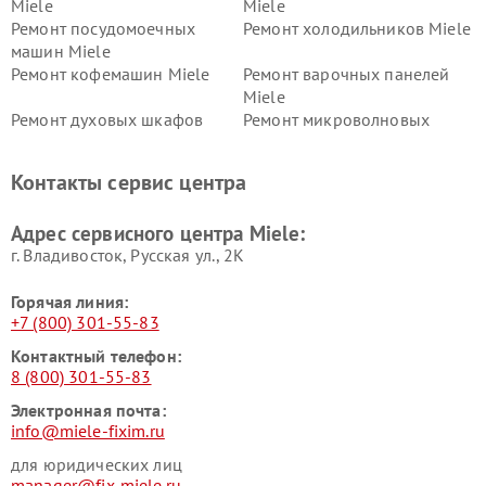
Miele
Miele
Ремонт посудомоечных
Ремонт холодильников Miele
машин Miele
Ремонт кофемашин Miele
Ремонт варочных панелей
Miele
Ремонт духовых шкафов
Ремонт микроволновых
Miele
печей Miele
Ремонт парогенераторов
Ремонт вытяжек Miele
Контакты сервис центра
Miele
Ремонт гладильных систем
Ремонт вертикальных
Адрес сервисного центра Miele:
Miele
пылесосов Miele
г. Владивосток, Русская ул., 2К
Горячая линия:
+7 (800) 301-55-83
Контактный телефон:
8 (800) 301-55-83
Электронная почта:
info@miele-fixim.ru
для юридических лиц
manager@fix-miele.ru