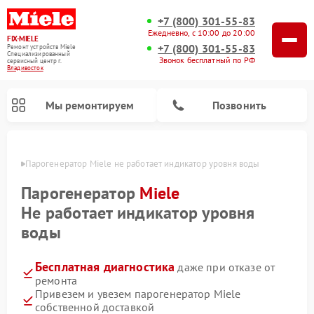
+7 (800) 301-55-83
Ежедневно, с 10:00 до 20:00
FIX-MIELE
+7 (800) 301-55-83
Ремонт устройств Miele
Специализированный
Звонок бесплатный по РФ
cервисный центр г.
Владивосток
Мы ремонтируем
Позвонить
стоке
Парогенератор Miele не работает индикатор уровня воды
Парогенератор
Miele
Не работает индикатор уровня
воды
Бесплатная диагностика
даже при отказе от
ремонта
Привезем и увезем парогенератор Miele
Ремонт вертикальных пылесосов Miele
Ремонт роботов-пылесосов Miele
Ремонт посудомоечных машин Miele
Ремонт стиральных машин Miele
Ремонт варочных панелей Miele
Ремонт микроволновых печей Miele
Ремонт гладильных систем Miele
Ремонт сушильных машин Miele
собственной доставкой