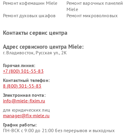
Ремонт кофемашин Miele
Ремонт варочных панелей
Miele
Ремонт духовых шкафов
Ремонт микроволновых
Miele
печей Miele
Ремонт парогенераторов
Ремонт вытяжек Miele
Контакты сервис центра
Miele
Ремонт гладильных систем
Ремонт вертикальных
Адрес сервисного центра Miele:
Miele
пылесосов Miele
г. Владивосток, Русская ул., 2К
Горячая линия:
+7 (800) 301-55-83
Контактный телефон:
8 (800) 301-55-83
Электронная почта:
info@miele-fixim.ru
для юридических лиц
manager@fix-miele.ru
График работы:
ПН-ВСК с 9:00 до 21:00 без перерывов и выходных