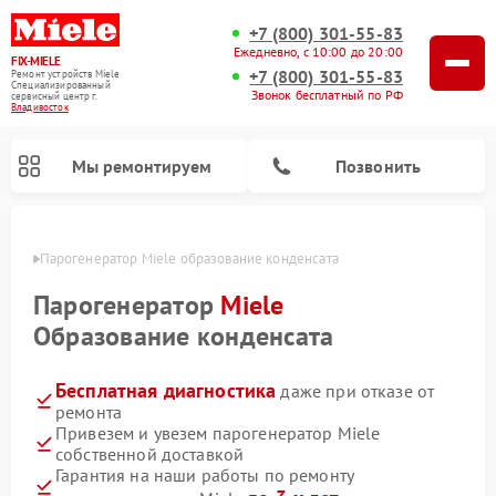
+7 (800) 301-55-83
Ежедневно, с 10:00 до 20:00
FIX-MIELE
+7 (800) 301-55-83
Ремонт устройств Miele
Специализированный
Звонок бесплатный по РФ
cервисный центр г.
Владивосток
Мы ремонтируем
Позвонить
стоке
Парогенератор Miele образование конденсата
Парогенератор
Miele
Образование конденсата
Бесплатная диагностика
даже при отказе от
ремонта
Привезем и увезем парогенератор Miele
собственной доставкой
Ремонт вертикальных пылесосов Miele
Ремонт роботов-пылесосов Miele
Ремонт посудомоечных машин Miele
Ремонт стиральных машин Miele
Ремонт варочных панелей Miele
Ремонт микроволновых печей Miele
Ремонт гладильных систем Miele
Ремонт сушильных машин Miele
Гарантия на наши работы по ремонту