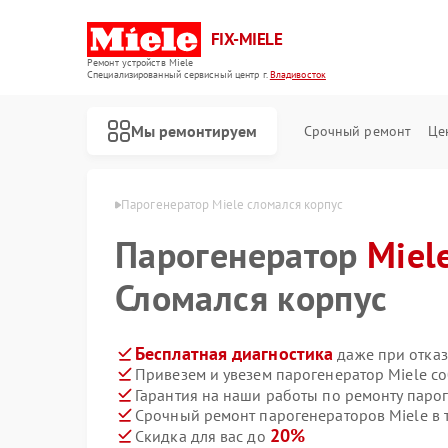
FIX-MIELE
Ремонт устройств Miele
Специализированный cервисный центр г.
Владивосток
Мы ремонтируем
Срочный ремонт
Це
iele в Владивостоке
Парогенератор Miele сломался корпус
Парогенератор
Miel
Сломался корпус
Бесплатная диагностика
даже при отказ
Привезем и увезем парогенератор Miele с
Гарантия на наши работы по ремонту паро
Срочный ремонт парогенераторов Miele в 
20%
Скидка для вас до
Ремонт роботов-пылесосов Miele
Ремонт стиральных машин Miele
Ремонт посудомоечных машин Miele
Ремонт варочных панелей Miele
Ремонт духовых шкафов Miele
Ремонт микроволновых печей Miele
Ремонт гладильных систем Miele
Ремонт вертикальных пылесосов Miele
Ремонт сушильных машин Miele