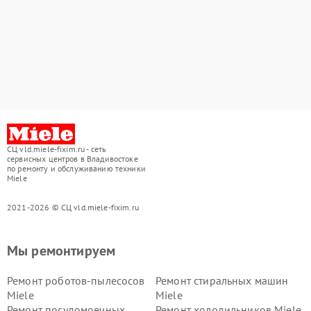
СЦ vld.miele-fixim.ru - сеть
сервисных центров в Владивостоке
по ремонту и обслуживанию техники
Miele
2021-2026 © СЦ vld.miele-fixim.ru
Мы ремонтируем
Ремонт роботов-пылесосов
Ремонт стиральных машин
Miele
Miele
Ремонт посудомоечных
Ремонт холодильников Miele