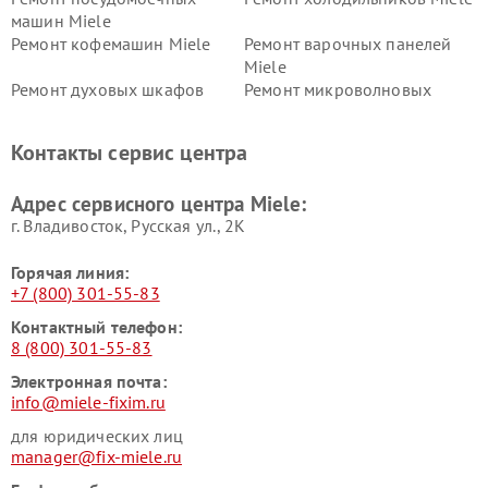
машин Miele
Ремонт кофемашин Miele
Ремонт варочных панелей
Miele
Ремонт духовых шкафов
Ремонт микроволновых
Miele
печей Miele
Ремонт парогенераторов
Ремонт вытяжек Miele
Контакты сервис центра
Miele
Ремонт гладильных систем
Ремонт вертикальных
Адрес сервисного центра Miele:
Miele
пылесосов Miele
г. Владивосток, Русская ул., 2К
Горячая линия:
+7 (800) 301-55-83
Контактный телефон:
8 (800) 301-55-83
Электронная почта:
info@miele-fixim.ru
для юридических лиц
manager@fix-miele.ru