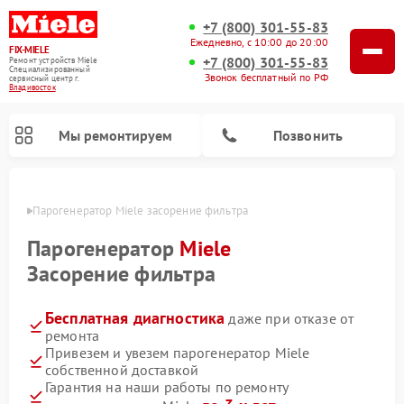
+7 (800) 301-55-83
Ежедневно, с 10:00 до 20:00
FIX-MIELE
+7 (800) 301-55-83
Ремонт устройств Miele
Специализированный
Звонок бесплатный по РФ
cервисный центр г.
Владивосток
Мы ремонтируем
Позвонить
стоке
Парогенератор Miele засорение фильтра
Парогенератор
Miele
Засорение фильтра
Бесплатная диагностика
даже при отказе от
ремонта
Привезем и увезем парогенератор Miele
собственной доставкой
Ремонт вертикальных пылесосов Miele
Ремонт роботов-пылесосов Miele
Ремонт посудомоечных машин Miele
Ремонт стиральных машин Miele
Ремонт варочных панелей Miele
Ремонт микроволновых печей Miele
Ремонт гладильных систем Miele
Ремонт сушильных машин Miele
Гарантия на наши работы по ремонту