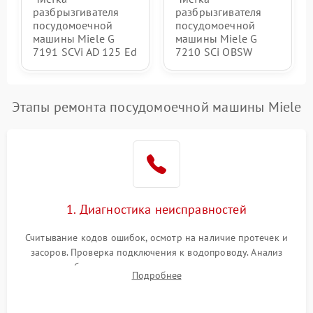
разбрызгивателя
разбрызгивателя
посудомоечной
посудомоечной
машины Miele G
машины Miele G
7191 SCVi AD 125 Ed
7210 SCi OBSW
Этапы ремонта посудомоечной машины Miele
1. Диагностика неисправностей
Считывание кодов ошибок, осмотр на наличие протечек и
засоров. Проверка подключения к водопроводу. Анализ
жалоб на отсутствие слива, нагрева, вращения
Подробнее
разбрызгивателей или срабатывание системы защиты
аквастоп.