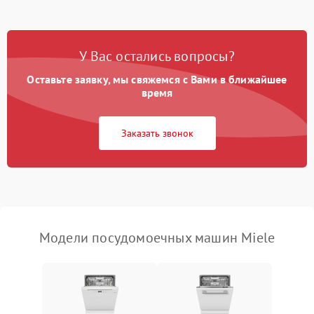
Проблемы с набором
1800 ₽
Подробнее →
воды
У Вас остались вопросы?
Оставьте заявку, мы свяжемся с Вами в ближайшее
Не работает сушилка
2100 ₽
Подробнее →
время
Сбои в работе таймера
1700 ₽
Подробнее →
Заказать звонок
Проблемы с
2100 ₽
Подробнее →
циркуляционным насосом
Модели посудомоечных машин Miele