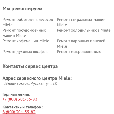
Мы ремонтируем
Ремонт роботов-пылесосов
Ремонт стиральных машин
Miele
Miele
Ремонт посудомоечных
Ремонт холодильников Miele
машин Miele
Ремонт кофемашин Miele
Ремонт варочных панелей
Miele
Ремонт духовых шкафов
Ремонт микроволновых
Miele
печей Miele
Ремонт парогенераторов
Ремонт вытяжек Miele
Контакты сервис центра
Miele
Ремонт гладильных систем
Ремонт вертикальных
Адрес сервисного центра Miele:
Miele
пылесосов Miele
г. Владивосток, Русская ул., 2К
Горячая линия:
+7 (800) 301-55-83
Контактный телефон:
8 (800) 301-55-83