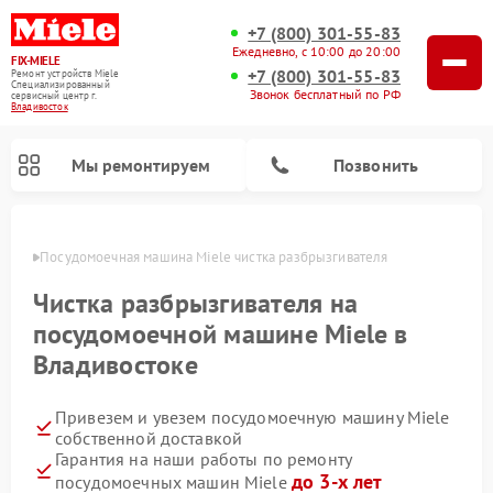
+7 (800) 301-55-83
Ежедневно, с 10:00 до 20:00
FIX-MIELE
+7 (800) 301-55-83
Ремонт устройств Miele
Специализированный
Звонок бесплатный по РФ
cервисный центр г.
Владивосток
Мы ремонтируем
Позвонить
стоке
Посудомоечная машина Miele чистка разбрызгивателя
Чистка разбрызгивателя на
посудомоечной машине Miele в
Владивостоке
Привезем и увезем посудомоечную машину Miele
собственной доставкой
Гарантия на наши работы по ремонту
Ремонт вертикальных пылесосов Miele
Ремонт роботов-пылесосов Miele
Ремонт варочных панелей Miele
Ремонт микроволновых печей Miele
Ремонт стиральных машин Miele
Ремонт гладильных систем Miele
Ремонт сушильных машин Miele
до 3-х лет
посудомоечных машин Miele