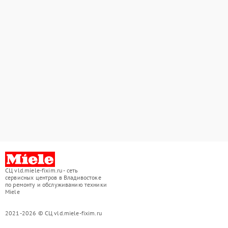
СЦ vld.miele-fixim.ru - сеть
сервисных центров в Владивостоке
по ремонту и обслуживанию техники
Miele
2021-2026 © СЦ vld.miele-fixim.ru