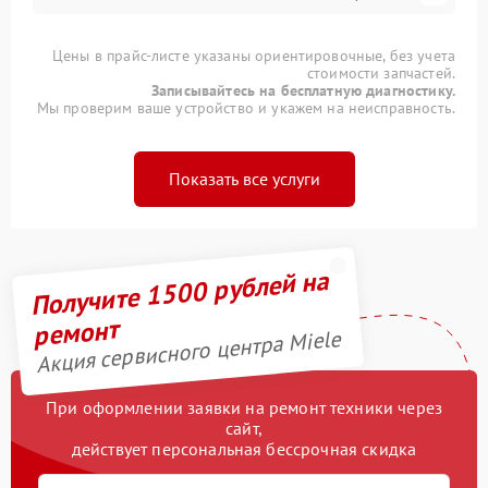
Цены в прайс-листе указаны ориентировочные, без учета
стоимости запчастей.
Записывайтесь на бесплатную диагностику.
Мы проверим ваше устройство и укажем на неисправность.
Показать все услуги
Получите 1500 рублей на
ремонт
Акция сервисного центра Miele
При оформлении заявки на ремонт техники через
сайт,
действует персональная бессрочная скидка