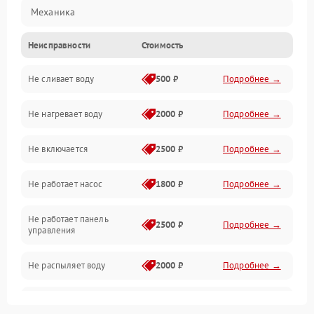
Механика
Неисправности
Стоимость
Управление
Не сливает воду
500 ₽
Подробнее →
Электропитание
Не нагревает воду
2000 ₽
Подробнее →
Датчики
Не включается
2500 ₽
Подробнее →
Нагрев
Не работает насос
1800 ₽
Подробнее →
Вода
Не работает панель
Гигиена
2500 ₽
Подробнее →
управления
Программное обеспечение
Не распыляет воду
2000 ₽
Подробнее →
Не запускается цикл
1800 ₽
Подробнее →
стирки