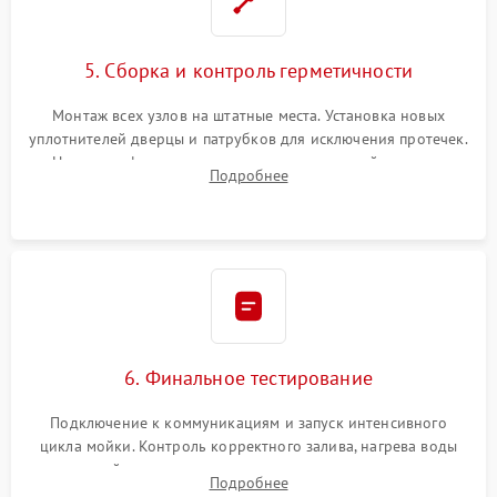
5. Сборка и контроль герметичности
Монтаж всех узлов на штатные места. Установка новых
уплотнителей дверцы и патрубков для исключения протечек.
Надежная фиксация хомутов гидравлической системы,
Подробнее
сборка корпуса и установка датчика поплавка.
6. Финальное тестирование
Подключение к коммуникациям и запуск интенсивного
цикла мойки. Контроль корректного залива, нагрева воды
до нужной температуры, отсутствия посторонних шумов,
Подробнее
штатного слива и абсолютной сухости в поддоне.