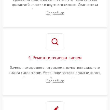
двигателей насосов и впускного клапана. Диагностика
прессостата (датчика уровня воды), датчика мутности,
Подробнее
концевика дверцы и электронного модуля управления.
4. Ремонт и очистка систем
Замена неисправного нагревателя, помпы или заливного
шланга с аквастопом. Устранение засоров в улитке насоса,
патрубках и фильтрах. Компонентный ремонт платы
Подробнее
управления, восстановление поврежденной проводки.