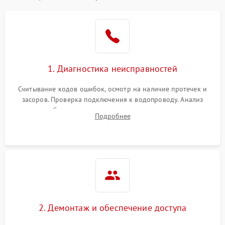
Не работает сушилка
2100 ₽
Подробнее →
Сбои в работе таймера
1700 ₽
Подробнее →
1. Диагностика неисправностей
Проблемы с
2100 ₽
Подробнее →
циркуляционным насосом
Считывание кодов ошибок, осмотр на наличие протечек и
засоров. Проверка подключения к водопроводу. Анализ
жалоб на отсутствие слива, нагрева, вращения
Подробнее
разбрызгивателей или срабатывание системы защиты
аквастоп.
2. Демонтаж и обеспечение доступа