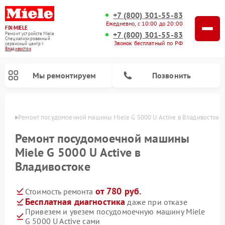
+7 (800) 301-55-83
Ежедневно, с 10:00 до 20:00
FIX-MIELE
+7 (800) 301-55-83
Ремонт устройств Miele
Специализированный
Звонок бесплатный по РФ
cервисный центр г.
Владивосток
Мы ремонтируем
Позвонить
стоке
Ремонт посудомоечной машины Miele G 5000 U Active в Владивостоке
Ремонт посудомоечной машины
Miele G 5000 U Active в
Владивостоке
от 780 руб.
Стоимость ремонта
Бесплатная диагностика
даже при отказе
Привезем и увезем посудомоечную машину Miele
Ремонт вертикальных пылесосов Miele
Ремонт роботов-пылесосов Miele
Ремонт варочных панелей Miele
Ремонт микроволновых печей Miele
Ремонт стиральных машин Miele
Ремонт гладильных систем Miele
Ремонт сушильных машин Miele
G 5000 U Active сами