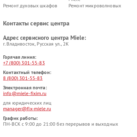
Ремонт духовых шкафов
Ремонт микроволновых
Miele
печей Miele
Ремонт парогенераторов
Ремонт вытяжек Miele
Контакты сервис центра
Miele
Ремонт гладильных систем
Ремонт вертикальных
Адрес сервисного центра Miele:
Miele
пылесосов Miele
г. Владивосток, Русская ул., 2К
Горячая линия:
+7 (800) 301-55-83
Контактный телефон:
8 (800) 301-55-83
Электронная почта:
info@miele-fixim.ru
для юридических лиц
manager@fix-miele.ru
График работы:
ПН-ВСК с 9:00 до 21:00 без перерывов и выходных