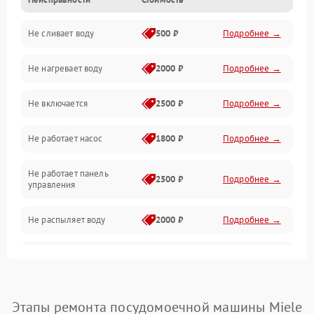
Управление
Не сливает воду
500 ₽
Подробнее →
Электропитание
Не нагревает воду
2000 ₽
Подробнее →
Датчики
Не включается
2500 ₽
Подробнее →
Нагрев
Не работает насос
1800 ₽
Подробнее →
Вода
Не работает панель
Гигиена
2500 ₽
Подробнее →
управления
Программное обеспечение
Не распыляет воду
2000 ₽
Подробнее →
Не запускается цикл
1800 ₽
Подробнее →
стирки
Проблемы с набором
Этапы ремонта посудомоечной машины Miele
1800 ₽
Подробнее →
воды