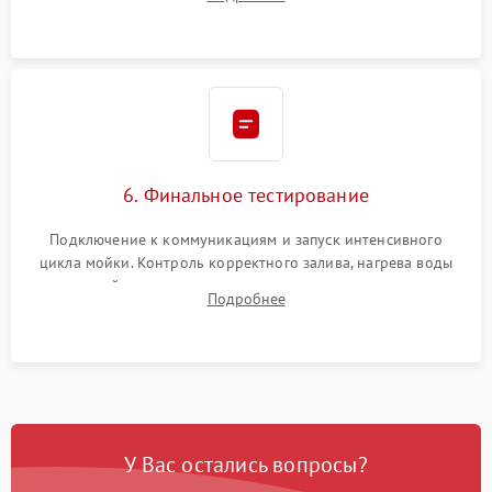
сборка корпуса и установка датчика поплавка.
6. Финальное тестирование
Подключение к коммуникациям и запуск интенсивного
цикла мойки. Контроль корректного залива, нагрева воды
до нужной температуры, отсутствия посторонних шумов,
Подробнее
штатного слива и абсолютной сухости в поддоне.
У Вас остались вопросы?