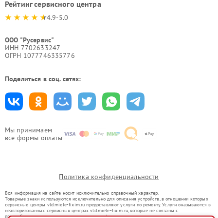
Рейтинг сервисного центра
4.9-5.0
ООО "Русервис"
ИНН 7702633247
ОГРН 1077746335776
Поделиться в соц. сетях:
Мы принимаем
все формы оплаты
Политика конфиденциальности
Вся информация на сайте носит исключительно справочный характер.
Товарные знаки используются исключительно для описания устройств, в отношении которых
сервисные центры vld.miele-fixim.ru предоставляют услуги по ремонту. Услуги оказываются в
неавторизованных сервисных центрах vld.miele-fixim.ru, которые не связаны с
правообладателями товарных знаков или их официальными представителями.