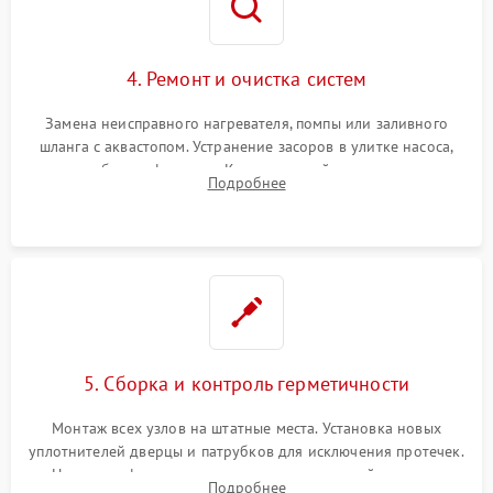
4. Ремонт и очистка систем
Замена неисправного нагревателя, помпы или заливного
шланга с аквастопом. Устранение засоров в улитке насоса,
патрубках и фильтрах. Компонентный ремонт платы
Подробнее
управления, восстановление поврежденной проводки.
5. Сборка и контроль герметичности
Монтаж всех узлов на штатные места. Установка новых
уплотнителей дверцы и патрубков для исключения протечек.
Надежная фиксация хомутов гидравлической системы,
Подробнее