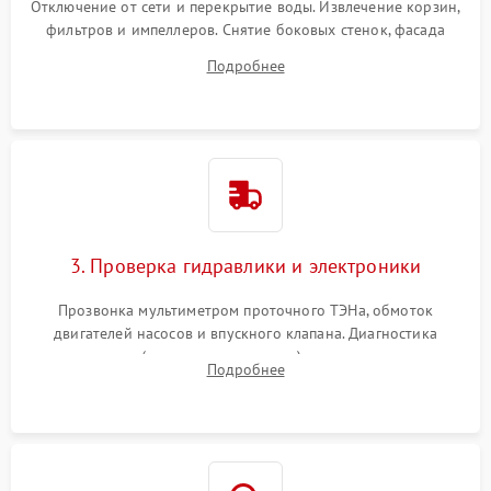
Отключение от сети и перекрытие воды. Извлечение корзин,
фильтров и импеллеров. Снятие боковых стенок, фасада
дверцы или нижнего поддона для прямого доступа к
Подробнее
циркуляционному насосу, ТЭНу и сливной помпе.
3. Проверка гидравлики и электроники
Прозвонка мультиметром проточного ТЭНа, обмоток
двигателей насосов и впускного клапана. Диагностика
прессостата (датчика уровня воды), датчика мутности,
Подробнее
концевика дверцы и электронного модуля управления.