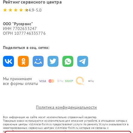
Рейтинг сервисного центра
4.9-5.0
ООО "Русервис"
ИНН 7702633247
ОГРН 1077746335776
Поделиться в соц. сетях:
Мы принимаем
все формы оплаты
Политика конфиденциальности
Вся информация на сайте носит исключительно справочный характер.
Товарные знаки используются исключительно для описания устройств, в отношении которых
сервисные центры vld.miele-fixim.ru предоставляют услуги по ремонту. Услуги оказываются в
неавторизованных сервисных центрах vld.miele-fixim.ru, которые не связаны с
правообладателями товарных знаков или их официальными представителями.