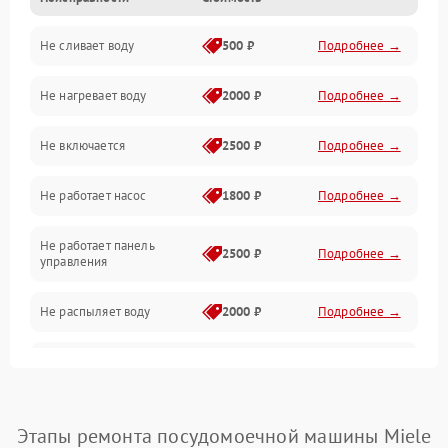
Управление
Не сливает воду
500 ₽
Подробнее →
Электропитание
Не нагревает воду
2000 ₽
Подробнее →
Датчики
Не включается
2500 ₽
Подробнее →
Нагрев
Не работает насос
1800 ₽
Подробнее →
Вода
Не работает панель
Гигиена
2500 ₽
Подробнее →
управления
Программное обеспечение
Не распыляет воду
2000 ₽
Подробнее →
Не запускается цикл
1800 ₽
Подробнее →
стирки
Проблемы с набором
Этапы ремонта посудомоечной машины Miele
1800 ₽
Подробнее →
воды