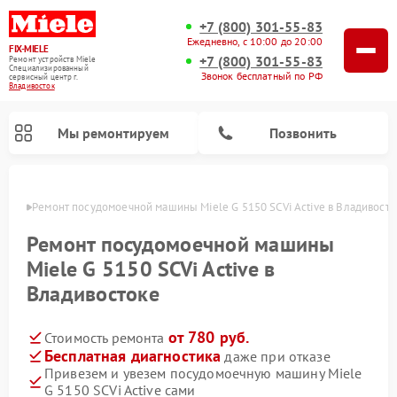
+7 (800) 301-55-83
Ежедневно, с 10:00 до 20:00
FIX-MIELE
+7 (800) 301-55-83
Ремонт устройств Miele
Специализированный
Звонок бесплатный по РФ
cервисный центр г.
Владивосток
Мы ремонтируем
Позвонить
стоке
Ремонт посудомоечной машины Miele G 5150 SCVi Active в Владивосто
Ремонт посудомоечной машины
Miele G 5150 SCVi Active в
Владивостоке
от 780 руб.
Стоимость ремонта
Бесплатная диагностика
даже при отказе
Привезем и увезем посудомоечную машину Miele
Ремонт вертикальных пылесосов Miele
Ремонт роботов-пылесосов Miele
Ремонт варочных панелей Miele
Ремонт микроволновых печей Miele
Ремонт стиральных машин Miele
Ремонт гладильных систем Miele
Ремонт сушильных машин Miele
G 5150 SCVi Active сами