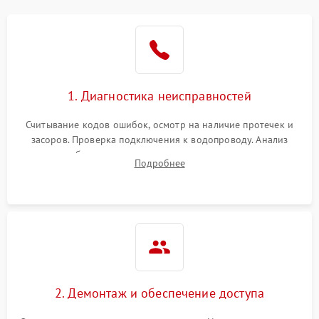
Не работает сушилка
2100 ₽
Подробнее →
Сбои в работе таймера
1700 ₽
Подробнее →
1. Диагностика неисправностей
Проблемы с
2100 ₽
Подробнее →
циркуляционным насосом
Считывание кодов ошибок, осмотр на наличие протечек и
засоров. Проверка подключения к водопроводу. Анализ
жалоб на отсутствие слива, нагрева, вращения
Подробнее
разбрызгивателей или срабатывание системы защиты
аквастоп.
2. Демонтаж и обеспечение доступа