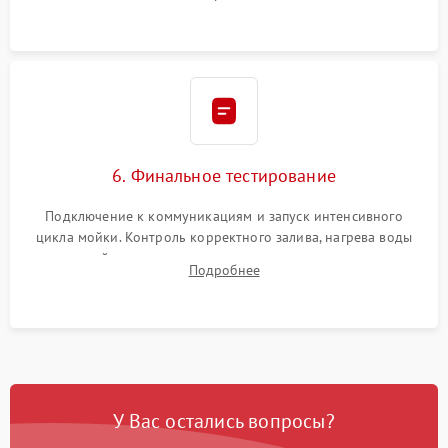
сборка корпуса и установка датчика поплавка.
6. Финальное тестирование
Подключение к коммуникациям и запуск интенсивного
цикла мойки. Контроль корректного залива, нагрева воды
до нужной температуры, отсутствия посторонних шумов,
Подробнее
штатного слива и абсолютной сухости в поддоне.
У Вас остались вопросы?