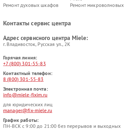
Ремонт духовых шкафов
Ремонт микроволновых
Miele
печей Miele
Ремонт парогенераторов
Ремонт вытяжек Miele
Контакты сервис центра
Miele
Ремонт гладильных систем
Ремонт вертикальных
Адрес сервисного центра Miele:
Miele
пылесосов Miele
г. Владивосток, Русская ул., 2К
Горячая линия:
+7 (800) 301-55-83
Контактный телефон:
8 (800) 301-55-83
Электронная почта:
info@miele-fixim.ru
для юридических лиц
manager@fix-miele.ru
График работы:
ПН-ВСК с 9:00 до 21:00 без перерывов и выходных