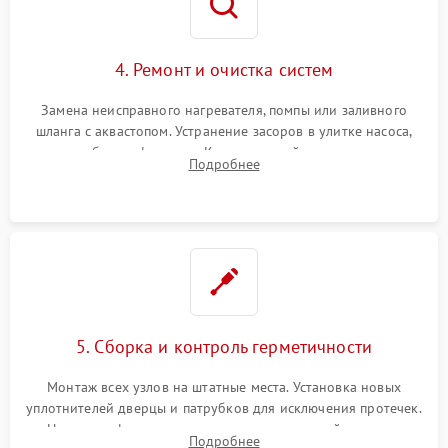
4. Ремонт и очистка систем
Замена неисправного нагревателя, помпы или заливного
шланга с аквастопом. Устранение засоров в улитке насоса,
патрубках и фильтрах. Компонентный ремонт платы
Подробнее
управления, восстановление поврежденной проводки.
5. Сборка и контроль герметичности
Монтаж всех узлов на штатные места. Установка новых
уплотнителей дверцы и патрубков для исключения протечек.
Надежная фиксация хомутов гидравлической системы,
Подробнее