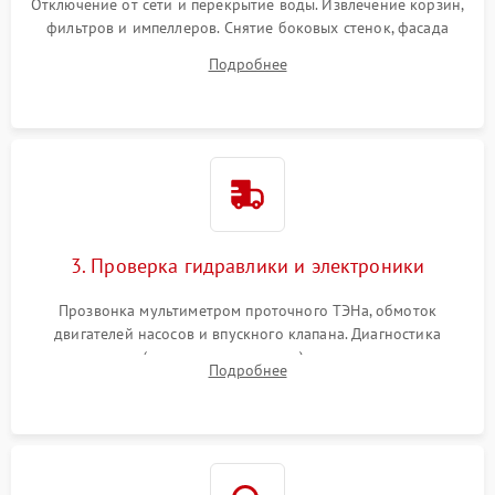
Отключение от сети и перекрытие воды. Извлечение корзин,
фильтров и импеллеров. Снятие боковых стенок, фасада
дверцы или нижнего поддона для прямого доступа к
Подробнее
циркуляционному насосу, ТЭНу и сливной помпе.
3. Проверка гидравлики и электроники
Прозвонка мультиметром проточного ТЭНа, обмоток
двигателей насосов и впускного клапана. Диагностика
прессостата (датчика уровня воды), датчика мутности,
Подробнее
концевика дверцы и электронного модуля управления.