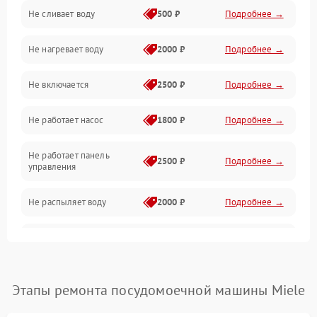
Не сливает воду
500 ₽
Подробнее →
Электропитание
Не нагревает воду
2000 ₽
Подробнее →
Датчики
Не включается
2500 ₽
Подробнее →
Нагрев
Не работает насос
1800 ₽
Подробнее →
Вода
Не работает панель
Гигиена
2500 ₽
Подробнее →
управления
Программное обеспечение
Не распыляет воду
2000 ₽
Подробнее →
Не запускается цикл
1800 ₽
Подробнее →
стирки
Проблемы с набором
Этапы ремонта посудомоечной машины Miele
1800 ₽
Подробнее →
воды