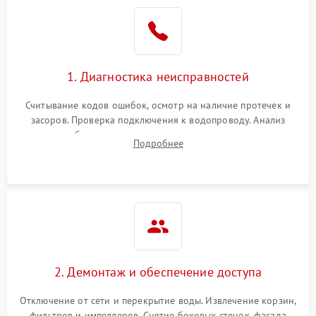
Не работает сушилка
2100 ₽
Подробнее →
Сбои в работе таймера
1700 ₽
Подробнее →
1. Диагностика неисправностей
Проблемы с
2100 ₽
Подробнее →
циркуляционным насосом
Считывание кодов ошибок, осмотр на наличие протечек и
засоров. Проверка подключения к водопроводу. Анализ
жалоб на отсутствие слива, нагрева, вращения
Подробнее
разбрызгивателей или срабатывание системы защиты
аквастоп.
2. Демонтаж и обеспечение доступа
Отключение от сети и перекрытие воды. Извлечение корзин,
фильтров и импеллеров. Снятие боковых стенок, фасада