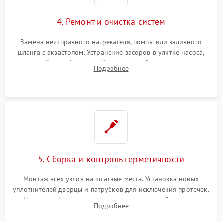
4. Ремонт и очистка систем
Замена неисправного нагревателя, помпы или заливного
шланга с аквастопом. Устранение засоров в улитке насоса,
патрубках и фильтрах. Компонентный ремонт платы
Подробнее
управления, восстановление поврежденной проводки.
5. Сборка и контроль герметичности
Монтаж всех узлов на штатные места. Установка новых
уплотнителей дверцы и патрубков для исключения протечек.
Надежная фиксация хомутов гидравлической системы,
Подробнее
сборка корпуса и установка датчика поплавка.