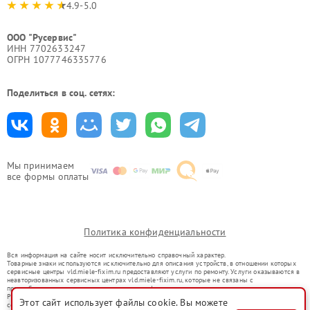
4.9-5.0
ООО "Русервис"
ИНН 7702633247
ОГРН 1077746335776
Поделиться в соц. сетях:
Мы принимаем
все формы оплаты
Политика конфиденциальности
Вся информация на сайте носит исключительно справочный характер.
Товарные знаки используются исключительно для описания устройств, в отношении которых
сервисные центры vld.miele-fixim.ru предоставляют услуги по ремонту. Услуги оказываются в
неавторизованных сервисных центрах vld.miele-fixim.ru, которые не связаны с
правообладателями товарных знаков или их официальными представителями.
Ремонт осуществляется для устройств, уже введенных в гражданский оборот в соответствии
Этот сайт использует файлы cookie. Вы можете
со статьей 1487 ГК РФ.