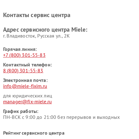
Miele
печей Miele
Ремонт парогенераторов
Ремонт вытяжек Miele
Контакты сервис центра
Miele
Ремонт гладильных систем
Ремонт вертикальных
Адрес сервисного центра Miele:
Miele
пылесосов Miele
г. Владивосток, Русская ул., 2К
Горячая линия:
+7 (800) 301-55-83
Контактный телефон:
8 (800) 301-55-83
Электронная почта:
info@miele-fixim.ru
для юридических лиц
manager@fix-miele.ru
График работы:
ПН-ВСК с 9:00 до 21:00 без перерывов и выходных
Рейтинг сервисного центра