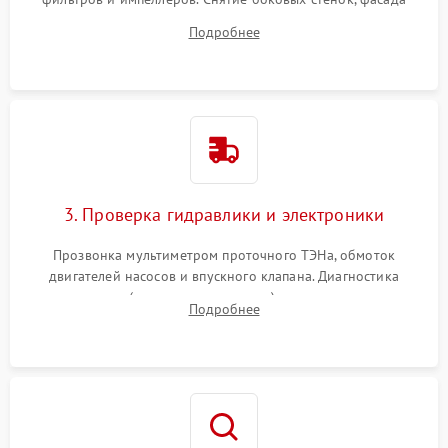
дверцы или нижнего поддона для прямого доступа к
Подробнее
циркуляционному насосу, ТЭНу и сливной помпе.
3. Проверка гидравлики и электроники
Прозвонка мультиметром проточного ТЭНа, обмоток
двигателей насосов и впускного клапана. Диагностика
прессостата (датчика уровня воды), датчика мутности,
Подробнее
концевика дверцы и электронного модуля управления.