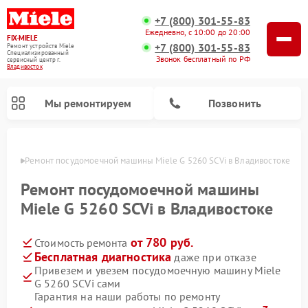
+7 (800) 301-55-83
Ежедневно, с 10:00 до 20:00
FIX-MIELE
+7 (800) 301-55-83
Ремонт устройств Miele
Специализированный
Звонок бесплатный по РФ
cервисный центр г.
Владивосток
Мы ремонтируем
Позвонить
стоке
Ремонт посудомоечной машины Miele G 5260 SCVi в Владивостоке
Ремонт посудомоечной машины
Miele G 5260 SCVi в Владивостоке
от 780 руб.
Стоимость ремонта
Бесплатная диагностика
даже при отказе
Привезем и увезем посудомоечную машину Miele
G 5260 SCVi сами
Ремонт вертикальных пылесосов Miele
Ремонт роботов-пылесосов Miele
Ремонт варочных панелей Miele
Ремонт микроволновых печей Miele
Ремонт стиральных машин Miele
Ремонт гладильных систем Miele
Ремонт сушильных машин Miele
Гарантия на наши работы по ремонту