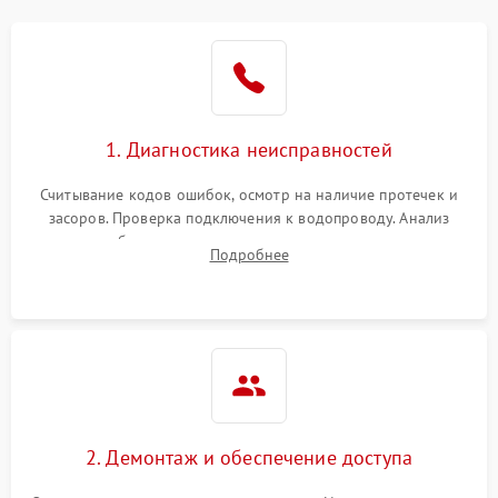
Не работает сушилка
2100 ₽
Подробнее →
Сбои в работе таймера
1700 ₽
Подробнее →
1. Диагностика неисправностей
Проблемы с
2100 ₽
Подробнее →
циркуляционным насосом
Считывание кодов ошибок, осмотр на наличие протечек и
засоров. Проверка подключения к водопроводу. Анализ
жалоб на отсутствие слива, нагрева, вращения
Подробнее
разбрызгивателей или срабатывание системы защиты
аквастоп.
2. Демонтаж и обеспечение доступа