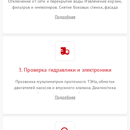
Отключение от сети и перекрытие воды. Извлечение корзин,
фильтров и импеллеров. Снятие боковых стенок, фасада
дверцы или нижнего поддона для прямого доступа к
Подробнее
циркуляционному насосу, ТЭНу и сливной помпе.
3. Проверка гидравлики и электроники
Прозвонка мультиметром проточного ТЭНа, обмоток
двигателей насосов и впускного клапана. Диагностика
прессостата (датчика уровня воды), датчика мутности,
Подробнее
концевика дверцы и электронного модуля управления.