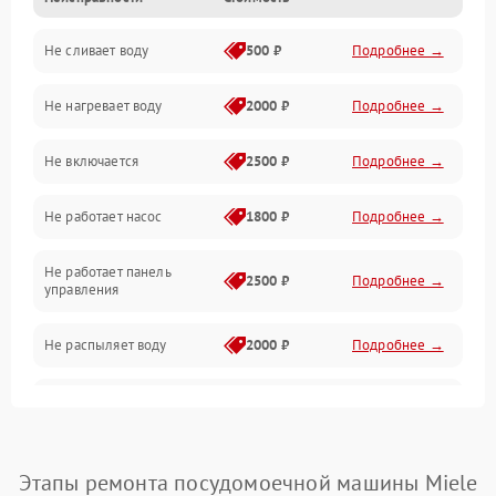
Управление
Не сливает воду
500 ₽
Подробнее →
Электропитание
Не нагревает воду
2000 ₽
Подробнее →
Датчики
Не включается
2500 ₽
Подробнее →
Нагрев
Не работает насос
1800 ₽
Подробнее →
Вода
Не работает панель
Гигиена
2500 ₽
Подробнее →
управления
Программное обеспечение
Не распыляет воду
2000 ₽
Подробнее →
Не запускается цикл
1800 ₽
Подробнее →
стирки
Проблемы с набором
Этапы ремонта посудомоечной машины Miele
1800 ₽
Подробнее →
воды