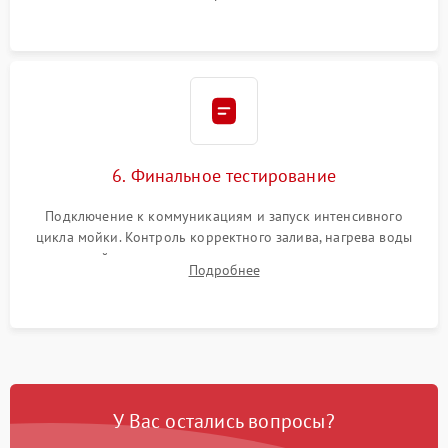
сборка корпуса и установка датчика поплавка.
6. Финальное тестирование
Подключение к коммуникациям и запуск интенсивного
цикла мойки. Контроль корректного залива, нагрева воды
до нужной температуры, отсутствия посторонних шумов,
Подробнее
штатного слива и абсолютной сухости в поддоне.
У Вас остались вопросы?