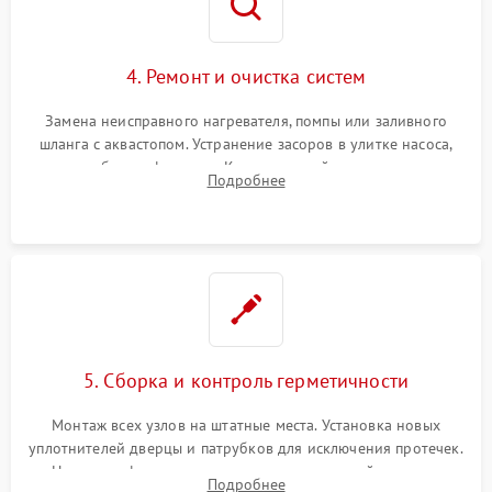
4. Ремонт и очистка систем
Замена неисправного нагревателя, помпы или заливного
шланга с аквастопом. Устранение засоров в улитке насоса,
патрубках и фильтрах. Компонентный ремонт платы
Подробнее
управления, восстановление поврежденной проводки.
5. Сборка и контроль герметичности
Монтаж всех узлов на штатные места. Установка новых
уплотнителей дверцы и патрубков для исключения протечек.
Надежная фиксация хомутов гидравлической системы,
Подробнее