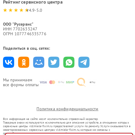
Рейтинг сервисного центра
4.9-5.0
ООО "Русервис"
ИНН 7702633247
ОГРН 1077746335776
Поделиться в соц. сетях:
Мы принимаем
все формы оплаты
Политика конфиденциальности
Вся информация на сайте носит исключительно справочный характер.
Товарные знаки используются исключительно для описания устройств, в отношении которых
сервисные центры vld.miele-fixim.ru предоставляют услуги по ремонту. Услуги оказываются в
неавторизованных сервисных центрах vld.miele-fixim.ru, которые не связаны с
правообладателями товарных знаков или их официальными представителями.