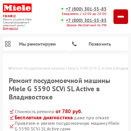
+7 (800) 301-55-83
Ежедневно, с 10:00 до 20:00
FIX-MIELE
+7 (800) 301-55-83
Ремонт устройств Miele
Специализированный
Звонок бесплатный по РФ
cервисный центр г.
Владивосток
Мы ремонтируем
Позвонить
стоке
Ремонт посудомоечной машины Miele G 5590 SCVi SL Active в Владиво
Ремонт посудомоечной машины
Miele G 5590 SCVi SL Active в
Владивостоке
от 780 руб.
Стоимость ремонта
Бесплатная диагностика
даже при отказе
Привезем и увезем посудомоечную машину Miele
Ремонт вертикальных пылесосов Miele
Ремонт роботов-пылесосов Miele
Ремонт варочных панелей Miele
Ремонт микроволновых печей Miele
Ремонт стиральных машин Miele
Ремонт гладильных систем Miele
Ремонт сушильных машин Miele
G 5590 SCVi SL Active сами