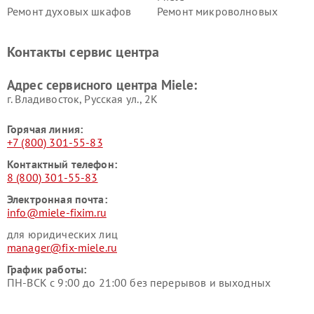
Ремонт духовых шкафов
Ремонт микроволновых
Miele
печей Miele
Ремонт парогенераторов
Ремонт вытяжек Miele
Контакты сервис центра
Miele
Ремонт гладильных систем
Ремонт вертикальных
Адрес сервисного центра Miele:
Miele
пылесосов Miele
г. Владивосток, Русская ул., 2К
Горячая линия:
+7 (800) 301-55-83
Контактный телефон:
8 (800) 301-55-83
Электронная почта:
info@miele-fixim.ru
для юридических лиц
manager@fix-miele.ru
График работы:
ПН-ВСК с 9:00 до 21:00 без перерывов и выходных