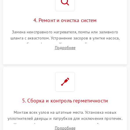
4. Ремонт и очистка систем
Замена неисправного нагревателя, помпы или заливного
шланга с аквастопом. Устранение засоров в улитке насоса,
патрубках и фильтрах. Компонентный ремонт платы
Подробнее
управления, восстановление поврежденной проводки.
5. Сборка и контроль герметичности
Монтаж всех узлов на штатные места. Установка новых
уплотнителей дверцы и патрубков для исключения протечек.
Надежная фиксация хомутов гидравлической системы,
Подробнее