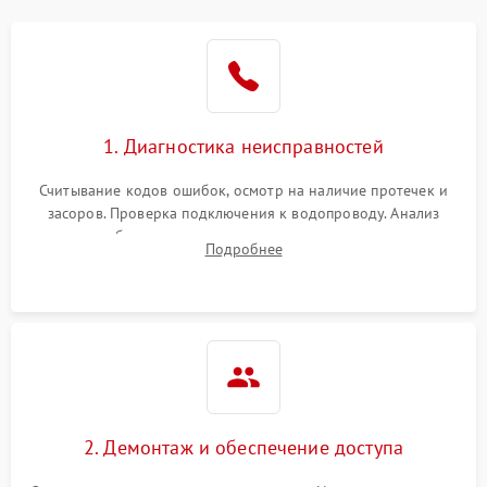
Не работает сушилка
2100 ₽
Подробнее →
Сбои в работе таймера
1700 ₽
Подробнее →
1. Диагностика неисправностей
Проблемы с
2100 ₽
Подробнее →
циркуляционным насосом
Считывание кодов ошибок, осмотр на наличие протечек и
засоров. Проверка подключения к водопроводу. Анализ
жалоб на отсутствие слива, нагрева, вращения
Подробнее
разбрызгивателей или срабатывание системы защиты
аквастоп.
2. Демонтаж и обеспечение доступа