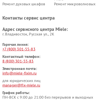
Ремонт духовых шкафов
Ремонт микроволновых
Miele
печей Miele
Ремонт парогенераторов
Ремонт вытяжек Miele
Контакты сервис центра
Miele
Ремонт гладильных систем
Ремонт вертикальных
Адрес сервисного центра Miele:
Miele
пылесосов Miele
г. Владивосток, Русская ул., 2К
Горячая линия:
+7 (800) 301-55-83
Контактный телефон:
8 (800) 301-55-83
Электронная почта:
info@miele-fixim.ru
для юридических лиц
manager@fix-miele.ru
График работы:
ПН-ВСК с 9:00 до 21:00 без перерывов и выходных