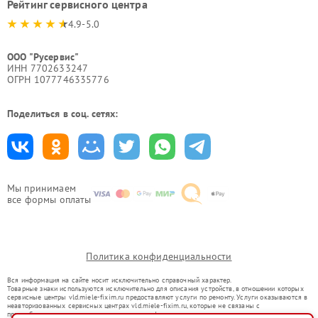
Рейтинг сервисного центра
4.9-5.0
ООО "Русервис"
ИНН 7702633247
ОГРН 1077746335776
Поделиться в соц. сетях:
Мы принимаем
все формы оплаты
Политика конфиденциальности
Вся информация на сайте носит исключительно справочный характер.
Товарные знаки используются исключительно для описания устройств, в отношении которых
сервисные центры vld.miele-fixim.ru предоставляют услуги по ремонту. Услуги оказываются в
неавторизованных сервисных центрах vld.miele-fixim.ru, которые не связаны с
правообладателями товарных знаков или их официальными представителями.