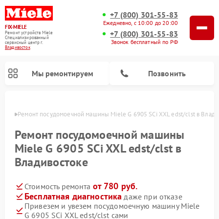
+7 (800) 301-55-83
Ежедневно, с 10:00 до 20:00
FIX-MIELE
+7 (800) 301-55-83
Ремонт устройств Miele
Специализированный
Звонок бесплатный по РФ
cервисный центр г.
Владивосток
Мы ремонтируем
Позвонить
стоке
Ремонт посудомоечной машины Miele G 6905 SCi XXL edst/clst в Влад
Ремонт посудомоечной машины
Miele G 6905 SCi XXL edst/clst в
Владивостоке
от 780 руб.
Стоимость ремонта
Бесплатная диагностика
даже при отказе
Привезем и увезем посудомоечную машину Miele
Ремонт вертикальных пылесосов Miele
Ремонт роботов-пылесосов Miele
Ремонт варочных панелей Miele
Ремонт микроволновых печей Miele
Ремонт стиральных машин Miele
Ремонт гладильных систем Miele
Ремонт сушильных машин Miele
G 6905 SCi XXL edst/clst сами