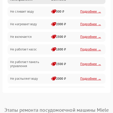
Управление
Не сливает воду
500 ₽
Подробнее →
Электропитание
Не нагревает воду
2000 ₽
Подробнее →
Датчики
Не включается
2500 ₽
Подробнее →
Нагрев
Не работает насос
1800 ₽
Подробнее →
Вода
Не работает панель
Гигиена
2500 ₽
Подробнее →
управления
Программное обеспечение
Не распыляет воду
2000 ₽
Подробнее →
Не запускается цикл
1800 ₽
Подробнее →
стирки
Проблемы с набором
Этапы ремонта посудомоечной машины Miele
1800 ₽
Подробнее →
воды