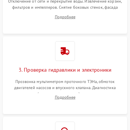
Отключение от сети и перекрытие воды. Извлечение корзин,
фильтров и импеллеров. Снятие боковых стенок, фасада
дверцы или нижнего поддона для прямого доступа к
Подробнее
циркуляционному насосу, ТЭНу и сливной помпе.
3. Проверка гидравлики и электроники
Прозвонка мультиметром проточного ТЭНа, обмоток
двигателей насосов и впускного клапана. Диагностика
прессостата (датчика уровня воды), датчика мутности,
Подробнее
концевика дверцы и электронного модуля управления.