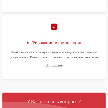
сборка корпуса и установка датчика поплавка.
6. Финальное тестирование
Подключение к коммуникациям и запуск интенсивного
цикла мойки. Контроль корректного залива, нагрева воды
до нужной температуры, отсутствия посторонних шумов,
Подробнее
штатного слива и абсолютной сухости в поддоне.
У Вас остались вопросы?