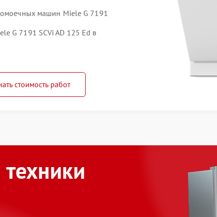
домоечных машин Miele G 7191
e G 7191 SCVi AD 125 Ed в
нать стоимость работ
 техники