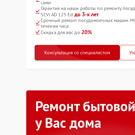
сами
Гарантия на наши работы по ремонту посу
до 3-х лет
SCVi AD 125 Ed
Срочный ремонт посудомоечных машин Miel
течении часа
20%
Скидка для вас до
Консультация со специалистом
Уз
Ремонт бытовой
у Вас дома