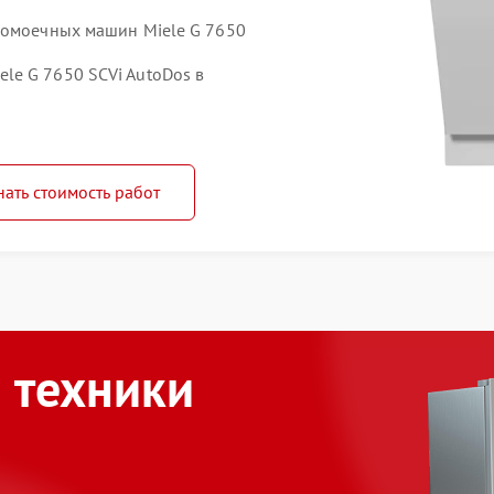
домоечных машин Miele G 7650
le G 7650 SCVi AutoDos в
нать стоимость работ
 техники