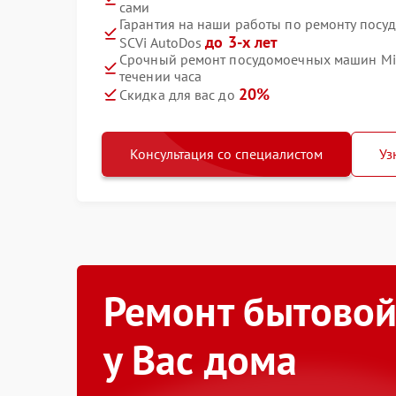
сами
Гарантия на наши работы по ремонту посу
до 3-х лет
SCVi AutoDos
Срочный ремонт посудомоечных машин Mie
течении часа
20%
Скидка для вас до
Консультация со специалистом
Уз
Ремонт бытовой
у Вас дома