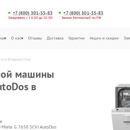
+7 (800) 301-55-83
+7 (800) 301-55-83
Ежедневно, с 10:00 до 20:00
Звонок бесплатный по РФ
ны
О нас
Отзывы
Доставка
Гарантии
Акции и скидки
Зая
os в Владивостоке
ной машины
utoDos в
е
Miele G 7650 SCVi AutoDos