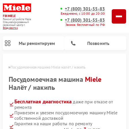
+7 (800) 301-55-83
Ежедневно, с 10:00 до 20:00
FIX-MIELE
+7 (800) 301-55-83
Ремонт устройств Miele
Специализированный
Звонок бесплатный по РФ
cервисный центр г.
Владивосток
Мы ремонтируем
Позвонить
стоке
Посудомоечная машина Miele налёт / накипь
Посудомоечная машина
Miele
Налёт / накипь
Бесплатная диагностика
даже при отказе от
ремонта
Привезем и увезем посудомоечную машину Miele
собственной доставкой
Ремонт вертикальных пылесосов Miele
Ремонт роботов-пылесосов Miele
Ремонт варочных панелей Miele
Ремонт микроволновых печей Miele
Ремонт стиральных машин Miele
Ремонт гладильных систем Miele
Ремонт сушильных машин Miele
Гарантия на наши работы по ремонту