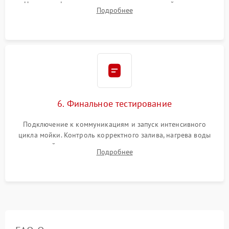
Надежная фиксация хомутов гидравлической системы,
Подробнее
сборка корпуса и установка датчика поплавка.
6. Финальное тестирование
Подключение к коммуникациям и запуск интенсивного
цикла мойки. Контроль корректного залива, нагрева воды
до нужной температуры, отсутствия посторонних шумов,
Подробнее
штатного слива и абсолютной сухости в поддоне.