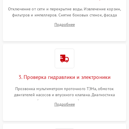
Отключение от сети и перекрытие воды. Извлечение корзин,
фильтров и импеллеров. Снятие боковых стенок, фасада
дверцы или нижнего поддона для прямого доступа к
Подробнее
циркуляционному насосу, ТЭНу и сливной помпе.
3. Проверка гидравлики и электроники
Прозвонка мультиметром проточного ТЭНа, обмоток
двигателей насосов и впускного клапана. Диагностика
прессостата (датчика уровня воды), датчика мутности,
Подробнее
концевика дверцы и электронного модуля управления.