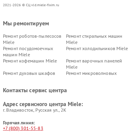
2021-2026 © СЦ vld.miele-fixim.ru
Мы ремонтируем
Ремонт роботов-пылесосов
Ремонт стиральных машин
Miele
Miele
Ремонт посудомоечных
Ремонт холодильников Miele
машин Miele
Ремонт кофемашин Miele
Ремонт варочных панелей
Miele
Ремонт духовых шкафов
Ремонт микроволновых
Miele
печей Miele
Ремонт парогенераторов
Ремонт вытяжек Miele
Контакты сервис центра
Miele
Ремонт гладильных систем
Ремонт вертикальных
Адрес сервисного центра Miele:
Miele
пылесосов Miele
г. Владивосток, Русская ул., 2К
Горячая линия:
+7 (800) 301-55-83