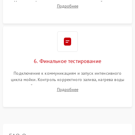
Надежная фиксация хомутов гидравлической системы,
Подробнее
сборка корпуса и установка датчика поплавка.
6. Финальное тестирование
Подключение к коммуникациям и запуск интенсивного
цикла мойки. Контроль корректного залива, нагрева воды
до нужной температуры, отсутствия посторонних шумов,
Подробнее
штатного слива и абсолютной сухости в поддоне.