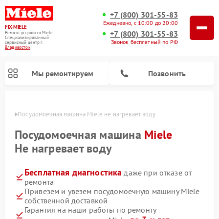
+7 (800) 301-55-83
Ежедневно, с 10:00 до 20:00
FIX-MIELE
+7 (800) 301-55-83
Ремонт устройств Miele
Специализированный
Звонок бесплатный по РФ
cервисный центр г.
Владивосток
Мы ремонтируем
Позвонить
стоке
Посудомоечная машина Miele не нагревает воду
Посудомоечная машина
Miele
Не нагревает воду
Бесплатная диагностика
даже при отказе от
ремонта
Привезем и увезем посудомоечную машину Miele
собственной доставкой
Ремонт вертикальных пылесосов Miele
Ремонт роботов-пылесосов Miele
Ремонт варочных панелей Miele
Ремонт микроволновых печей Miele
Ремонт стиральных машин Miele
Ремонт гладильных систем Miele
Ремонт сушильных машин Miele
Гарантия на наши работы по ремонту