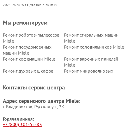
2021-2026 © СЦ vld.miele-fixim.ru
Мы ремонтируем
Ремонт роботов-пылесосов
Ремонт стиральных машин
Miele
Miele
Ремонт посудомоечных
Ремонт холодильников Miele
машин Miele
Ремонт кофемашин Miele
Ремонт варочных панелей
Miele
Ремонт духовых шкафов
Ремонт микроволновых
Miele
печей Miele
Ремонт парогенераторов
Ремонт вытяжек Miele
Контакты сервис центра
Miele
Ремонт гладильных систем
Ремонт вертикальных
Адрес сервисного центра Miele:
Miele
пылесосов Miele
г. Владивосток, Русская ул., 2К
Горячая линия:
+7 (800) 301-55-83