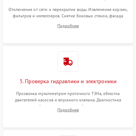
Отключение от сети и перекрытие воды. Извлечение корзин,
фильтров и импеллеров. Снятие боковых стенок, фасада
дверцы или нижнего поддона для прямого доступа к
Подробнее
циркуляционному насосу, ТЭНу и сливной помпе.
3. Проверка гидравлики и электроники
Прозвонка мультиметром проточного ТЭНа, обмоток
двигателей насосов и впускного клапана. Диагностика
прессостата (датчика уровня воды), датчика мутности,
Подробнее
концевика дверцы и электронного модуля управления.