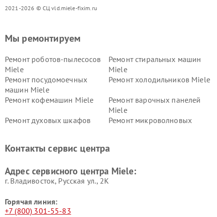
2021-2026 © СЦ vld.miele-fixim.ru
Мы ремонтируем
Ремонт роботов-пылесосов
Ремонт стиральных машин
Miele
Miele
Ремонт посудомоечных
Ремонт холодильников Miele
машин Miele
Ремонт кофемашин Miele
Ремонт варочных панелей
Miele
Ремонт духовых шкафов
Ремонт микроволновых
Miele
печей Miele
Ремонт парогенераторов
Ремонт вытяжек Miele
Контакты сервис центра
Miele
Ремонт гладильных систем
Ремонт вертикальных
Адрес сервисного центра Miele:
Miele
пылесосов Miele
г. Владивосток, Русская ул., 2К
Горячая линия:
+7 (800) 301-55-83