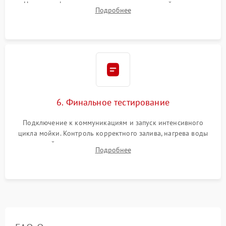
Надежная фиксация хомутов гидравлической системы,
Подробнее
сборка корпуса и установка датчика поплавка.
6. Финальное тестирование
Подключение к коммуникациям и запуск интенсивного
цикла мойки. Контроль корректного залива, нагрева воды
до нужной температуры, отсутствия посторонних шумов,
Подробнее
штатного слива и абсолютной сухости в поддоне.