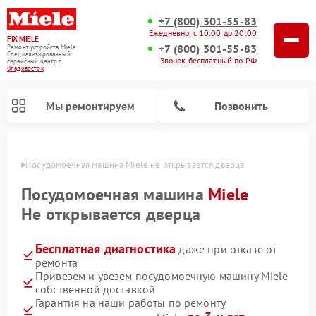
+7 (800) 301-55-83
Ежедневно, с 10:00 до 20:00
FIX-MIELE
+7 (800) 301-55-83
Ремонт устройств Miele
Специализированный
Звонок бесплатный по РФ
cервисный центр г.
Владивосток
Мы ремонтируем
Позвонить
стоке
Посудомоечная машина Miele не открывается дверца
Посудомоечная машина
Miele
Не открывается дверца
Бесплатная диагностика
даже при отказе от
ремонта
Привезем и увезем посудомоечную машину Miele
собственной доставкой
Ремонт вертикальных пылесосов Miele
Ремонт роботов-пылесосов Miele
Ремонт варочных панелей Miele
Ремонт микроволновых печей Miele
Ремонт стиральных машин Miele
Ремонт гладильных систем Miele
Ремонт сушильных машин Miele
Гарантия на наши работы по ремонту