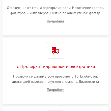
Отключение от сети и перекрытие воды. Извлечение корзин,
фильтров и импеллеров. Снятие боковых стенок, фасада
дверцы или нижнего поддона для прямого доступа к
Подробнее
циркуляционному насосу, ТЭНу и сливной помпе.
3. Проверка гидравлики и электроники
Прозвонка мультиметром проточного ТЭНа, обмоток
двигателей насосов и впускного клапана. Диагностика
прессостата (датчика уровня воды), датчика мутности,
Подробнее
концевика дверцы и электронного модуля управления.