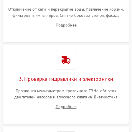
Отключение от сети и перекрытие воды. Извлечение корзин,
фильтров и импеллеров. Снятие боковых стенок, фасада
дверцы или нижнего поддона для прямого доступа к
Подробнее
циркуляционному насосу, ТЭНу и сливной помпе.
3. Проверка гидравлики и электроники
Прозвонка мультиметром проточного ТЭНа, обмоток
двигателей насосов и впускного клапана. Диагностика
прессостата (датчика уровня воды), датчика мутности,
Подробнее
концевика дверцы и электронного модуля управления.