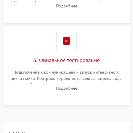
Надежная фиксация хомутов гидравлической системы,
Подробнее
сборка корпуса и установка датчика поплавка.
6. Финальное тестирование
Подключение к коммуникациям и запуск интенсивного
цикла мойки. Контроль корректного залива, нагрева воды
до нужной температуры, отсутствия посторонних шумов,
Подробнее
штатного слива и абсолютной сухости в поддоне.