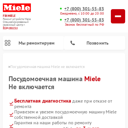
+7 (800) 301-55-83
Ежедневно, с 10:00 до 20:00
FIX-MIELE
+7 (800) 301-55-83
Ремонт устройств Miele
Специализированный
Звонок бесплатный по РФ
cервисный центр г.
Владивосток
Мы ремонтируем
Позвонить
стоке
Посудомоечная машина Miele не включается
Посудомоечная машина
Miele
Не включается
Бесплатная диагностика
даже при отказе от
ремонта
Привезем и увезем посудомоечную машину Miele
собственной доставкой
Ремонт вертикальных пылесосов Miele
Ремонт роботов-пылесосов Miele
Ремонт варочных панелей Miele
Ремонт микроволновых печей Miele
Ремонт стиральных машин Miele
Ремонт гладильных систем Miele
Ремонт сушильных машин Miele
Гарантия на наши работы по ремонту