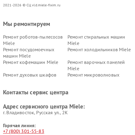
2021-2026 © СЦ vld.miele-fixim.ru
Мы ремонтируем
Ремонт роботов-пылесосов
Ремонт стиральных машин
Miele
Miele
Ремонт посудомоечных
Ремонт холодильников Miele
машин Miele
Ремонт кофемашин Miele
Ремонт варочных панелей
Miele
Ремонт духовых шкафов
Ремонт микроволновых
Miele
печей Miele
Ремонт парогенераторов
Ремонт вытяжек Miele
Контакты сервис центра
Miele
Ремонт гладильных систем
Ремонт вертикальных
Адрес сервисного центра Miele:
Miele
пылесосов Miele
г. Владивосток, Русская ул., 2К
Горячая линия:
+7 (800) 301-55-83